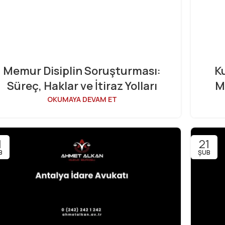
Memur Disiplin Soruşturması:
K
Süreç, Haklar ve İtiraz Yolları
M
OKUMAYA DEVAM ET
1
21
B
ŞUB