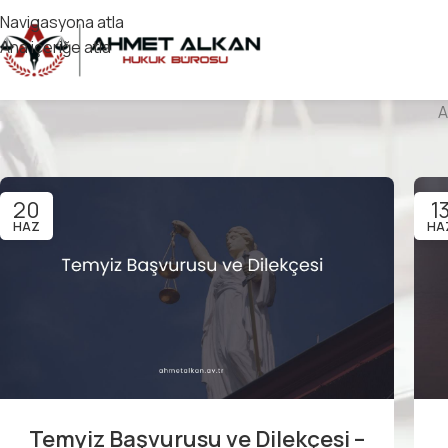
Navigasyona atla
Ana içeriğe atla
A
20
1
HAZ
HA
Temyiz Başvurusu ve Dilekçesi –