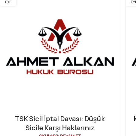
EYL
EY
TSK Sicil İptal Davası: Düşük
Sicile Karşı Haklarınız
OKUMAYA DEVAM ET