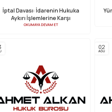
İptal Davası: İdarenin Hukuka
Yü
Aykırı İşlemlerine Karşı
OKUMAYA DEVAM ET
3
02
U
AĞU