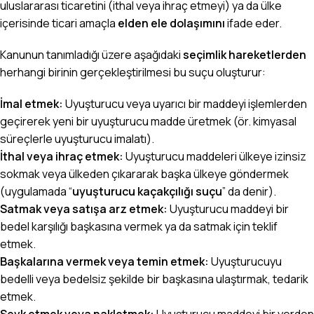
uluslararası ticaretini (ithal veya ihraç etmeyi) ya da ülke
içerisinde ticari amaçla
elden ele dolaşımını
ifade eder.
Kanunun tanımladığı üzere aşağıdaki
seçimlik hareketlerden
herhangi birinin gerçekleştirilmesi bu suçu oluşturur:
İmal etmek:
Uyuşturucu veya uyarıcı bir maddeyi işlemlerden
geçirerek yeni bir uyuşturucu madde üretmek (ör. kimyasal
süreçlerle uyuşturucu imalatı).
İthal veya ihraç etmek:
Uyuşturucu maddeleri ülkeye izinsiz
sokmak veya ülkeden çıkararak başka ülkeye göndermek
(uygulamada “
uyuşturucu kaçakçılığı suçu
” da denir).
Satmak veya satışa arz etmek:
Uyuşturucu maddeyi bir
bedel karşılığı başkasına vermek ya da satmak için teklif
etmek.
Başkalarına vermek veya temin etmek:
Uyuşturucuyu
bedelli veya bedelsiz şekilde bir başkasına ulaştırmak, tedarik
etmek.
Sevk etmek veya nakletmek:
Uyuşturucu maddeyi bir yerden