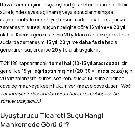
Dava zamanaşımı
, suçun işlendiği tarihten itibaren belli bir
süre içinde davası açılmamış veya sonuçlanmamışsa
düşmesini ifade eder. Uyuşturucu madde ticareti suçunun
zamanaşımı süresi, suçun niteliğine göre
15 yıl veya 20 yıl
olabilir. Kanuna göre üst sınırı
20 yıldan az
hapis gerektiren
suçlarda zamanaşımı
15 yıl
,
20 yıl ve daha fazla
hapis
gerektiren suçlarda ise
20 yıl
olarak uygulanır.
TCK 188 kapsamındaki
temel hal (10-15 yıl arası ceza)
için
genellikle
15 yıl
, ağ
ırlaştırılmış hal (20-30 yıl arası ceza)
için
20 yıl
zamanaşımı süresi söz konusudur. Bu süreler içinde
dava açılmaz veya kesin hüküm verilmezse dava düşer.
(Not:
Zamanaşımını kesen/durduran haller gerçekleşirse bu
süreler uzayabilir.)
Uyuşturucu Ticareti Suçu Hangi
Mahkemede Görülür?