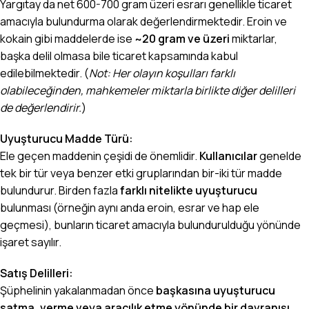
Yargıtay da net 600-700 gram üzeri esrarı genellikle ticaret
amacıyla bulundurma olarak değerlendirmektedir. Eroin ve
kokain gibi maddelerde ise
~20 gram ve üzeri
miktarlar,
başka delil olmasa bile ticaret kapsamında kabul
edilebilmektedir. (
Not: Her olayın koşulları farklı
olabileceğinden, mahkemeler miktarla birlikte diğer delilleri
de değerlendirir.
)
Uyuşturucu Madde Türü:
Ele geçen maddenin çeşidi de önemlidir.
Kullanıcılar
genelde
tek bir tür veya benzer etki gruplarından bir-iki tür madde
bulundurur. Birden fazla
farklı nitelikte uyuşturucu
bulunması (örneğin aynı anda eroin, esrar ve hap ele
geçmesi), bunların ticaret amacıyla bulundurulduğu yönünde
işaret sayılır.
Satış Delilleri:
Şüphelinin yakalanmadan önce
başkasına uyuşturucu
satma, verme veya aracılık etme yönünde bir davranışı