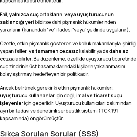
kapsamda kabul etmektedir.
Fail,
yalnızca suç ortaklarını veya uyuşturucunun
saklandığı yeri
bildirse dahi pişmanlık hükümlerinden
yararlanır (kanundaki “ve” ifadesi “veya” şeklinde uygulanır).
Özetle, etkin pişmanlık gösteren ve kolluk makamlarıyla işbirliği
yapan failler,
ya tamamen cezasız
kalabilir ya da
daha az
ceza
alabilirler. Bu düzenleme, özellikle uyuşturucu ticaretinde
suç zincirinin üst basamaklarındaki kişilerin yakalanmasını
kolaylaştırmayı hedefleyen bir politikadır.
Ancak belirtmek gerekir ki etkin pişmanlık hükümleri,
uyuşturucu kullananlar
için değil, i
mal ve ticaret suçu
işleyenler
için geçerlidir. Uyuşturucu kullanıcıları bakımından
ayrı bir tedavi ve
denetimli serbestlik
sistemi (TCK 191
kapsamında) öngörülmüştür.
Sıkça Sorulan Sorular (SSS)