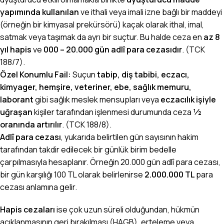
yapımında kullanılan
ve ithali veya imali izne bağlı bir maddeyi
(örneğin bir kimyasal prekürsörü) kaçak olarak ithal, imal,
satmak veya taşımak da ayrı bir suçtur. Bu halde ceza en
az 8
yıl hapis
ve
000 – 20.000 gün adlî para cezasıdır
. (TCK
188/7).
Özel Konumlu Fail:
Suçun
tabip, diş tabibi, eczacı,
kimyager, hemşire, veteriner, ebe, sağlık memuru,
laborant
gibi sağlık meslek mensupları veya
eczacılık işiyle
uğraşan
kişiler tarafından işlenmesi durumunda ceza
½
oranında artırılır
. (TCK 188/8).
Adlî para cezası
, yukarıda belirtilen gün sayısının hakim
tarafından takdir edilecek bir günlük birim bedelle
çarpılmasıyla hesaplanır. Örneğin 20.000 gün adlî para cezası,
bir gün karşılığı 100 TL olarak belirlenirse
2.000.000 TL
para
cezası anlamına gelir.
Hapis cezaları
ise çok uzun süreli olduğundan, hükmün
açıklanmasının geri bırakılması (HAGB), erteleme veya