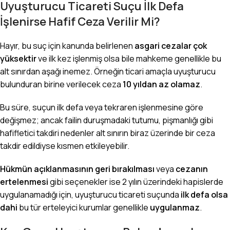
Uyuşturucu Ticareti Suçu İlk Defa
İşlenirse Hafif Ceza Verilir Mi?
Hayır, bu suç için kanunda belirlenen
asgari cezalar çok
yüksektir
ve ilk kez işlenmiş olsa bile mahkeme genellikle bu
alt sınırdan aşağı inemez. Örneğin ticari amaçla uyuşturucu
bulunduran birine verilecek ceza
10 yıldan az olamaz
.
Bu süre, suçun ilk defa veya tekraren işlenmesine göre
değişmez; ancak failin duruşmadaki tutumu, pişmanlığı gibi
hafifletici takdiri nedenler alt sınırın biraz üzerinde bir ceza
takdir edildiyse kısmen etkileyebilir.
Hükmün açıklanmasının geri bırakılması
veya
cezanın
ertelenmesi
gibi seçenekler ise 2 yılın üzerindeki hapislerde
uygulanamadığı için, uyuşturucu ticareti suçunda
ilk defa olsa
dahi
bu tür erteleyici kurumlar genellikle
uygulanmaz
.