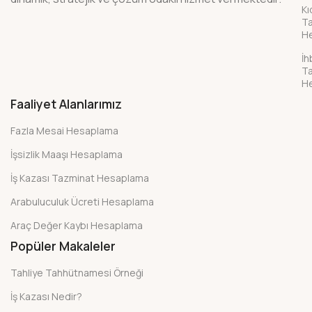
K
Ta
H
İh
Ta
H
Faaliyet Alanlarımız
Fazla Mesai Hesaplama
İşsizlik Maaşı Hesaplama
İş Kazası Tazminat Hesaplama
Arabuluculuk Ücreti Hesaplama
Araç Değer Kaybı Hesaplama
Popüler Makaleler
Tahliye Tahhütnamesi Örneği
İş Kazası Nedir?