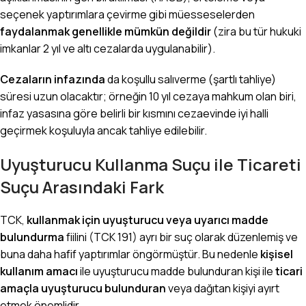
seçenek yaptırımlara çevirme gibi müesseselerden
faydalanmak genellikle mümkün değildir
(zira bu tür hukuki
imkanlar 2 yıl ve altı cezalarda uygulanabilir).
Cezaların infazında
da koşullu salıverme (şartlı tahliye)
süresi uzun olacaktır; örneğin 10 yıl cezaya mahkum olan biri,
infaz yasasına göre belirli bir kısmını cezaevinde iyi halli
geçirmek koşuluyla ancak tahliye edilebilir.
Uyuşturucu Kullanma Suçu ile Ticareti
Suçu Arasındaki Fark
TCK,
kullanmak için uyuşturucu veya uyarıcı madde
bulundurma
fiilini (TCK 191) ayrı bir suç olarak düzenlemiş ve
buna daha hafif yaptırımlar öngörmüştür. Bu nedenle
kişisel
kullanım amacı
ile uyuşturucu madde bulunduran kişi ile
ticari
amaçla uyuşturucu bulunduran
veya dağıtan kişiyi ayırt
etmek önemlidir.