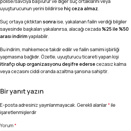
polise/savcıya başvurur ve diğer suç ortaklarını veya
uyuşturucunun yerini bildirirse
hiç ceza almaz
.
Suç ortaya çıktıktan
sonra
ise, yakalanan failin verdiği bilgiler
sayesinde başkaları yakalanırsa, alacağı cezada
%25 ile %50
arası indirim
yapılabilir.
Bu indirim, mahkemece takdir edilir ve failin samimi işbirliği
yapmasına bağlıdır. Özetle, uyuşturucu ticareti yapan kişi
itirafçı olup organizasyonu deşifre ederse
cezasız kalma
veya cezasını ciddi oranda azaltma şansına sahiptir.
Bir yanıt yazın
E-posta adresiniz yayınlanmayacak.
Gerekli alanlar
*
ile
işaretlenmişlerdir
Yorum
*