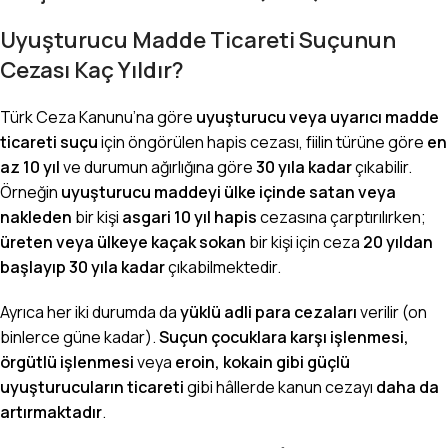
Uyuşturucu Madde Ticareti Suçunun
Cezası Kaç Yıldır?
Türk Ceza Kanunu’na göre
uyuşturucu veya uyarıcı madde
ticareti suçu
için öngörülen hapis cezası, fiilin türüne göre
en
az 10 yıl
ve durumun ağırlığına göre
30 yıla kadar
çıkabilir.
Örneğin
uyuşturucu maddeyi ülke içinde satan veya
nakleden
bir kişi
asgari 10 yıl hapis
cezasına çarptırılırken;
üreten veya ülkeye kaçak sokan
bir kişi için ceza
20 yıldan
başlayıp 30 yıla kadar
çıkabilmektedir.
Ayrıca her iki durumda da
yüklü adli para cezaları
verilir (on
binlerce güne kadar).
Suçun çocuklara karşı işlenmesi,
örgütlü işlenmesi
veya
eroin, kokain gibi güçlü
uyuşturucuların ticareti
gibi hâllerde kanun cezayı
daha da
artırmaktadır
.