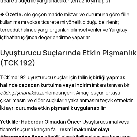
ticareti suçu
ile yargılanacaktır (en az 10 yıl hapis).
❖
Özetle:
ele geçen madde miktarı ve durumuna göre fiilin
kullanıma mı yoksa ticarete mi yönelik olduğu belirlenir;
tereddüt halinde yargı organları bilimsel veriler ve Yargıtay
içtihatları ışığında değerlendirme yaparlar.
Uyuşturucu Suçlarında Etkin Pişmanlık
(TCK 192)
TCK md.192, uyuşturucu suçları için failin
işbirliği yapması
halinde cezadan kurtulma veya indirim
imkanı tanıyan bir
etkin pişmanlık
düzenlemesi içerir. Amaç, suçun ortaya
çıkarılmasını ve diğer suçluların yakalanmasını teşvik etmektir.
İki ayrı durumda etkin pişmanlık uygulanabilir
:
Yetkililer Haberdar Olmadan Önce:
Uyuşturucu imal veya
ticareti suçuna karışan fail,
resmî makamlar olayı
öğrenmeden önce
gönüllü olarak ilgili makamlara başvurup