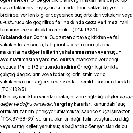
suç ortaklarını ve uyuşturucu maddelerin saklandığı yerleri
bildirirse, verilen bilgiler sayesinde suç ortakları yakalanır veya
uyuşturucu ele geçirilirse
fail hakkında ceza verilmez
. Yani
tamamen ceza almaktan kurtulur. (TCK 192/1).
Yakalandıktan Sonra:
Suç zaten ortaya çıktıktan ve fail
yakalandıktan sonra, fail
gönüllü olarak
soruşturma
makamlarına
diğer faillerin yakalanmasına veya suçun
aydınlatılmasına yardımcı olursa
, mahkeme vereceği
cezada
1/4 ile 1/2 arasında indirim
Örneğin kişi, birlikte
çalıştığı dağıtıcıların veya tedarikçilerin ismini verip
yakalanmalarını sağlarsa cezasında önemli bir indirim alacaktır.
(TCK 192/3).
Etkin pişmanlıktan yararlanmak için failin sağladığı bilgiler
kayda
değer ve doğru olmalıdır
.
Yargıtay
kararları, kanundaki “suç
ortakları” tabirini geniş yorumlamakta; sadece suça iştirakten
(TCK 37-38-39) sorumlu olanları değil, failin uyuşturucu aldığı
veya sattığı kişileri yahut suçla bağlantılı diğer şahısları da bu