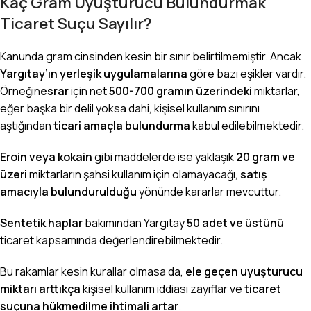
Kaç Gram Uyuşturucu Bulundurmak
Ticaret Suçu Sayılır?
Kanunda gram cinsinden kesin bir sınır belirtilmemiştir. Ancak
Yargıtay’ın yerleşik uygulamalarına
göre bazı eşikler vardır.
Örneğin
esrar
için net
500-700 gramın üzerindeki
miktarlar,
eğer başka bir delil yoksa dahi, kişisel kullanım sınırını
aştığından
ticari amaçla bulundurma
kabul edilebilmektedir.
Eroin veya kokain
gibi maddelerde ise yaklaşık
20 gram ve
üzeri
miktarların şahsi kullanım için olamayacağı,
satış
amacıyla bulundurulduğu
yönünde kararlar mevcuttur.
Sentetik haplar
bakımından Yargıtay
50 adet ve üstünü
ticaret kapsamında değerlendirebilmektedir.
Bu rakamlar kesin kurallar olmasa da,
ele geçen uyuşturucu
miktarı arttıkça
kişisel kullanım iddiası zayıflar ve
ticaret
suçuna hükmedilme ihtimali artar
.