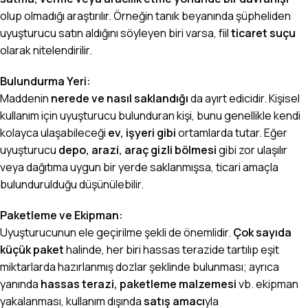
olup olmadığı araştırılır. Örneğin tanık beyanında şüpheliden
uyuşturucu satın aldığını söyleyen biri varsa, fiil
ticaret suçu
olarak nitelendirilir.
Bulundurma Yeri:
Maddenin
nerede ve nasıl saklandığı
da ayırt edicidir. Kişisel
kullanım için uyuşturucu bulunduran kişi, bunu genellikle kendi
kolayca ulaşabileceği
ev, işyeri gibi
ortamlarda tutar. Eğer
uyuşturucu
depo, arazi, araç gizli bölmesi
gibi zor ulaşılır
veya dağıtıma uygun bir yerde saklanmışsa, ticari amaçla
bulundurulduğu düşünülebilir.
Paketleme ve Ekipman:
Uyuşturucunun ele geçirilme şekli de önemlidir.
Çok sayıda
küçük paket
halinde, her biri hassas terazide tartılıp eşit
miktarlarda hazırlanmış dozlar şeklinde bulunması; ayrıca
yanında
hassas terazi, paketleme malzemesi
vb. ekipman
yakalanması, kullanım dışında
satış amacı
yla