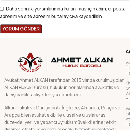
Daha sonraki yorumlarımda kullanılması için adım, e-posta
adresim ve site adresim bu tarayıcıya kaydedilsin.
A
Ve
Üc
H
Avukat Ahmet ALKAN tarafından 2015 yılında kurulmuş olan
Ki
ALKAN Hukuk Bürosu, hukukun her alanında avukatlık ve
Or
Z
danışmanlık faaliyetleri yürütmektedir.
H
Alkan Hukuk ve Danışmanlık İngilizce, Almanca, Rusça ve
Ve
İn
Arapça bilen avukat ekibi ile ulusal ve uluslararası
Ve
düzeyde, yerli ve yabancı uyruklu müvekkillerine; etkin,
H
dinamik, stratejik ve çözüm odaklı hizmet vermektedir.