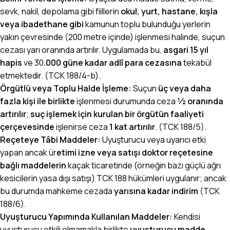
sevk, nakil, depolama gibi fiillerin
okul, yurt, hastane, kışla
veya ibadethane gibi
kamunun toplu bulunduğu yerlerin
yakın çevresinde (200 metre içinde) işlenmesi halinde, suçun
cezası yarı oranında artırılır. Uygulamada bu,
asgari 15 yıl
hapis
ve 30
.000 güne kadar adlî para cezasına
tekabül
etmektedir. (TCK 188/4-b).
Örgütlü veya Toplu Halde İşleme:
Suçun
üç veya daha
fazla kişi ile birlikte
işlenmesi durumunda ceza
½ oranında
artırılır
;
suç işlemek için kurulan bir örgütün faaliyeti
çerçevesinde
işlenirse ceza
1 kat artırılır
. (TCK 188/5).
Reçeteye Tâbi Maddeler:
Uyuşturucu veya uyarıcı etki
yapan ancak ür
etimi izne veya satışı doktor reçetesine
bağlı maddelerin
kaçak ticaretinde (örneğin bazı güçlü ağrı
kesicilerin yasa dışı satışı) TCK 188 hükümleri uygulanır; ancak
bu durumda mahkeme cezada
yarısına kadar indirim
(TCK
188/6).
Uyuşturucu Yapımında Kullanılan Maddeler:
Kendisi
uyuşturucu etkili olmamakla birlikte
uyuşturucu madde