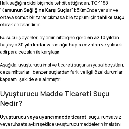
Halk sağlığını ciddi biçimde tehdit ettiğinden, TCK 188
“
Kamunun Sağlığına Karşı Suçlar
” bölümünde yer alır ve
ortaya somut bir zarar çıkmasa bile toplum için
tehlike suçu
olarak cezalandırılır.
Bu suçu işleyenler, eylemin niteliğine göre
en az 10 yıl
dan
başlayıp
30 yıla kadar
varan
ağır hapis cezaları
ve yüksek
adlî para cezaları ile karşılaşır.
Aşağıda, uyuşturucu imal ve ticareti suçunun yasal boyutları,
ceza miktarları, benzer suçlardan farkı ve ilgili özel durumlar
kapsamlı şekilde ele alınmıştır.
Uyuşturucu Madde Ticareti Suçu
Nedir?
Uyuşturucu veya uyarıcı madde ticareti suçu
, ruhsatsız
veya ruhsata aykırı şekilde uyuşturucu maddelerin imalatını,