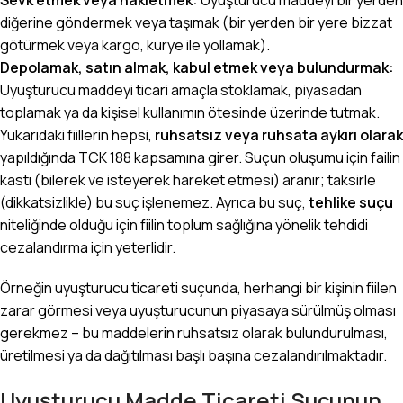
diğerine göndermek veya taşımak (bir yerden bir yere bizzat
götürmek veya kargo, kurye ile yollamak).
Depolamak, satın almak, kabul etmek veya bulundurmak:
Uyuşturucu maddeyi ticari amaçla stoklamak, piyasadan
toplamak ya da kişisel kullanımın ötesinde üzerinde tutmak.
Yukarıdaki fiillerin hepsi,
ruhsatsız veya ruhsata aykırı olarak
yapıldığında TCK 188 kapsamına girer. Suçun oluşumu için failin
kastı (bilerek ve isteyerek hareket etmesi) aranır; taksirle
(dikkatsizlikle) bu suç işlenemez. Ayrıca bu suç,
tehlike suçu
niteliğinde olduğu için fiilin toplum sağlığına yönelik tehdidi
cezalandırma için yeterlidir.
Örneğin uyuşturucu ticareti suçunda, herhangi bir kişinin fiilen
zarar görmesi veya uyuşturucunun piyasaya sürülmüş olması
gerekmez – bu maddelerin ruhsatsız olarak bulundurulması,
üretilmesi ya da dağıtılması başlı başına cezalandırılmaktadır.
Uyuşturucu Madde Ticareti Suçunun