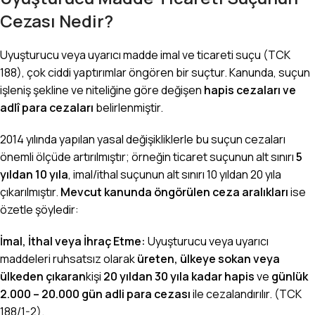
Cezası Nedir?
Uyuşturucu veya uyarıcı madde imal ve ticareti suçu (TCK
188), çok ciddi yaptırımlar öngören bir suçtur. Kanunda, suçun
işleniş şekline ve niteliğine göre değişen
hapis cezaları ve
adlî para cezaları
belirlenmiştir.
2014 yılında yapılan yasal değişikliklerle bu suçun cezaları
önemli ölçüde artırılmıştır; örneğin ticaret suçunun alt sınırı
5
yıldan 10 yıla
, imal/ithal suçunun alt sınırı 10 yıldan 20 yıla
çıkarılmıştır.
Mevcut kanunda öngörülen ceza aralıkları
ise
özetle şöyledir:
İmal, İthal veya İhraç Etme:
Uyuşturucu veya uyarıcı
maddeleri ruhsatsız olarak
üreten, ülkeye sokan veya
ülkeden çıkaran
kişi
20 yıldan 30 yıla kadar hapis
ve
günlük
2.000 – 20.000 gün adli para cezası
ile cezalandırılır. (TCK
188/1-2).