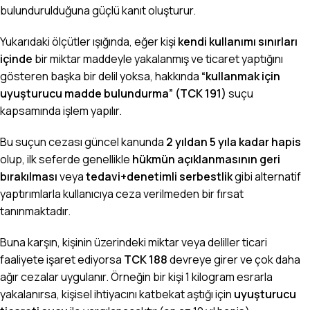
bulundurulduğuna güçlü kanıt oluşturur.
Yukarıdaki ölçütler ışığında, eğer kişi
kendi kullanımı sınırları
içinde
bir miktar maddeyle yakalanmış ve ticaret yaptığını
gösteren başka bir delil yoksa, hakkında
“kullanmak için
uyuşturucu madde bulundurma” (TCK 191)
suçu
kapsamında işlem yapılır.
Bu suçun cezası güncel kanunda
2 yıldan 5 yıla kadar hapis
olup, ilk seferde genellikle
hükmün açıklanmasının geri
bırakılması
veya
tedavi+denetimli serbestlik
gibi alternatif
yaptırımlarla kullanıcıya ceza verilmeden bir fırsat
tanınmaktadır.
Buna karşın, kişinin üzerindeki miktar veya deliller ticari
faaliyete işaret ediyorsa
TCK 188
devreye girer ve çok daha
ağır cezalar uygulanır. Örneğin bir kişi 1 kilogram esrarla
yakalanırsa, kişisel ihtiyacını katbekat aştığı için
uyuşturucu