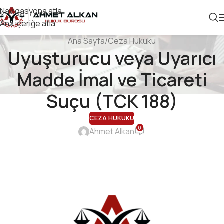
Navigasyona atla
Ana içeriğe atla
Ana Sayfa
Ceza Hukuku
Uyuşturucu veya Uyarıcı
Madde İmal ve Ticareti
Suçu (TCK 188)
CEZA HUKUKU
0
Ahmet Alkan