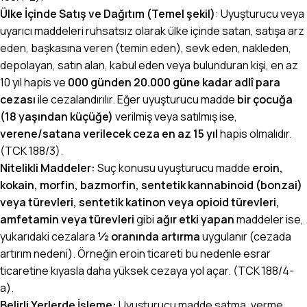
Ülke İçinde Satış ve Dağıtım (Temel şekil)
: Uyuşturucu veya
uyarıcı maddeleri ruhsatsız olarak ülke içinde satan, satışa arz
eden, başkasına veren (temin eden), sevk eden, nakleden,
depolayan, satın alan, kabul eden veya bulunduran kişi, en az
10 yıl hapis ve
000 günden 20.000 güne kadar adlî para
cezası
ile cezalandırılır. Eğer uyuşturucu madde
bir çocuğa
(18 yaşından küçüğe)
verilmiş veya satılmış ise,
verene/satana verilecek ceza en az 15 yıl
hapis olmalıdır.
(TCK 188/3).
Nitelikli Maddeler:
Suç konusu uyuşturucu madde
eroin,
kokain, morfin, bazmorfin, sentetik kannabinoid (bonzai)
veya türevleri, sentetik katinon veya opioid türevleri,
amfetamin veya türevleri
gibi
ağır etki yapan
maddeler ise,
yukarıdaki cezalara
½ oranında artırma
uygulanır (cezada
artırım nedeni). Örneğin eroin ticareti bu nedenle esrar
ticaretine kıyasla daha yüksek cezaya yol açar. (TCK 188/4-
a).
Belirli Yerlerde İşleme:
Uyuşturucu madde satma, verme,