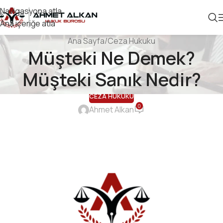
Navigasyona atla
Ana içeriğe atla
Ana Sayfa
Ceza Hukuku
Müşteki Ne Demek?
Müşteki Sanık Nedir?
CEZA HUKUKU
0
Ahmet Alkan