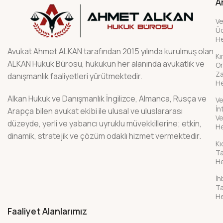
A
Ve
Üc
H
Avukat Ahmet ALKAN tarafından 2015 yılında kurulmuş olan
Ki
ALKAN Hukuk Bürosu, hukukun her alanında avukatlık ve
Or
Z
danışmanlık faaliyetleri yürütmektedir.
H
Alkan Hukuk ve Danışmanlık İngilizce, Almanca, Rusça ve
Ve
İn
Arapça bilen avukat ekibi ile ulusal ve uluslararası
Ve
düzeyde, yerli ve yabancı uyruklu müvekkillerine; etkin,
H
dinamik, stratejik ve çözüm odaklı hizmet vermektedir.
K
Ta
H
İh
Ta
H
Faaliyet Alanlarımız