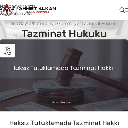
Navigasyona atla
Ana içeriğe atla
Ana Sayfa
Kategoriye Göre Arşiv “Tazminat Hukuku”
Tazminat Hukuku
18
HAZ
Haksız Tutuklamada Tazminat Hakkı