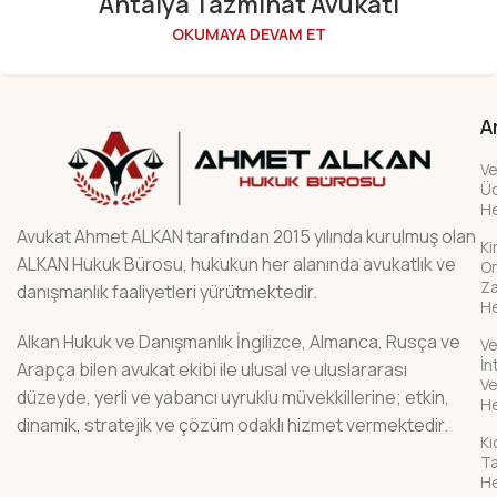
Antalya Tazminat Avukatı
OKUMAYA DEVAM ET
A
Ve
Üc
H
Avukat Ahmet ALKAN tarafından 2015 yılında kurulmuş olan
Ki
ALKAN Hukuk Bürosu, hukukun her alanında avukatlık ve
Or
Z
danışmanlık faaliyetleri yürütmektedir.
H
Alkan Hukuk ve Danışmanlık İngilizce, Almanca, Rusça ve
Ve
İn
Arapça bilen avukat ekibi ile ulusal ve uluslararası
Ve
düzeyde, yerli ve yabancı uyruklu müvekkillerine; etkin,
H
dinamik, stratejik ve çözüm odaklı hizmet vermektedir.
K
Ta
H