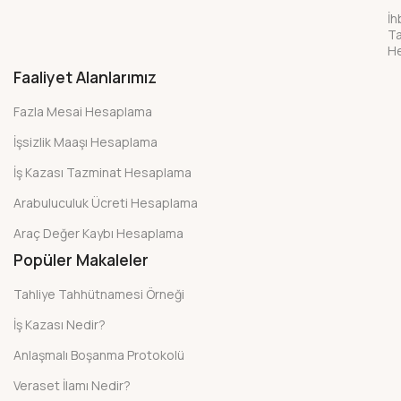
İh
Ta
H
Faaliyet Alanlarımız
Fazla Mesai Hesaplama
İşsizlik Maaşı Hesaplama
İş Kazası Tazminat Hesaplama
Arabuluculuk Ücreti Hesaplama
Araç Değer Kaybı Hesaplama
Popüler Makaleler
Tahliye Tahhütnamesi Örneği
İş Kazası Nedir?
Anlaşmalı Boşanma Protokolü
Veraset İlamı Nedir?