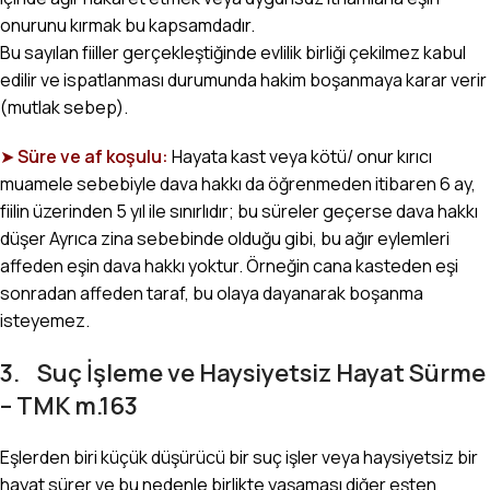
onurunu kırmak bu kapsamdadır.
Bu sayılan fiiller gerçekleştiğinde evlilik birliği çekilmez kabul
edilir ve ispatlanması durumunda hakim boşanmaya karar verir
(mutlak sebep).
➤
Süre ve af koşulu:
Hayata kast veya kötü/ onur kırıcı
muamele sebebiyle dava hakkı da öğrenmeden itibaren 6 ay,
fiilin üzerinden 5 yıl ile sınırlıdır; bu süreler geçerse dava hakkı
düşer Ayrıca zina sebebinde olduğu gibi, bu ağır eylemleri
affeden eşin dava hakkı yoktur. Örneğin cana kasteden eşi
sonradan affeden taraf, bu olaya dayanarak boşanma
isteyemez.
3. Suç İşleme ve Haysiyetsiz Hayat Sürme
– TMK m.163
Eşlerden biri küçük düşürücü bir suç işler veya haysiyetsiz bir
hayat sürer ve bu nedenle birlikte yaşaması diğer eşten