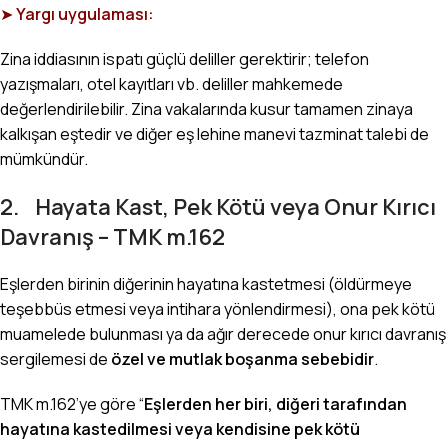
➤
Yargı uygulaması:
Zina iddiasının ispatı güçlü deliller gerektirir; telefon
yazışmaları, otel kayıtları vb. deliller mahkemede
değerlendirilebilir. Zina vakalarında kusur tamamen zinaya
kalkışan eştedir ve diğer eş lehine manevi tazminat talebi de
mümkündür.
2. Hayata Kast, Pek Kötü veya Onur Kırıcı
Davranış – TMK m.162
Eşlerden birinin diğerinin hayatına kastetmesi (öldürmeye
teşebbüs etmesi veya intihara yönlendirmesi), ona pek kötü
muamelede bulunması ya da ağır derecede onur kırıcı davranış
sergilemesi de
özel ve mutlak boşanma sebebidir
.
TMK m.162’ye göre “
Eşlerden her biri, diğeri tarafından
hayatına kastedilmesi veya kendisine pek kötü