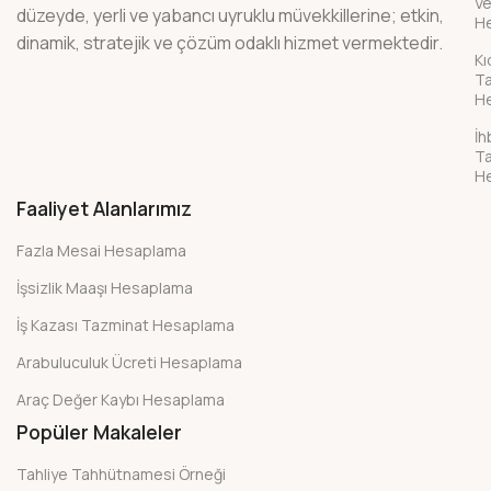
Ve
düzeyde, yerli ve yabancı uyruklu müvekkillerine; etkin,
H
dinamik, stratejik ve çözüm odaklı hizmet vermektedir.
K
Ta
H
İh
Ta
H
Faaliyet Alanlarımız
Fazla Mesai Hesaplama
İşsizlik Maaşı Hesaplama
İş Kazası Tazminat Hesaplama
Arabuluculuk Ücreti Hesaplama
Araç Değer Kaybı Hesaplama
Popüler Makaleler
Tahliye Tahhütnamesi Örneği