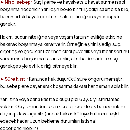
➤
Nispi sebep:
Suç işleme ve haysiyetsiz hayat sürme nispi
boşanma nedenidir Yani eşin böyle bir fiil işlediği sabit olsa bile,
bunun ortak hayatı çekilmez hale getirdiğinin ayrıca ispatı
gerekir.
Hakim, suçun niteliğine veya yaşam tarzının evliliğe etkisine
bakarak boşanmaya karar verir. Örneğin eşinin işlediği suç,
diğer eş ve çocuklar üzerinde ciddi güvenlik veya itibar sorunu
yaratmışsa boşanma kararı verilir; aksi halde sadece suç
gerekçesiyle evlilik birliği bitmeyebilir.
➤
Süre kısıtı:
Kanunda hak düşürücü süre öngörülmemiştir;
bu sebeplere dayanarak boşanma davası her zaman açılabilir.
Yani zina veya cana kastta olduğu gibi 6 ay/5 yıl sınırlaması
yoktur. Olay üzerinden uzun süre geçse de eş bu nedenlere
dayanıp dava açabilir (ancak hakkın kötüye kullanımı teşkil
edecek kadar uzun bekleme durumları istisnai
değerlendirilebilir).