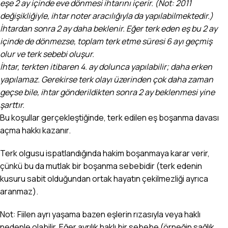
eşe 2 ay içinde eve dönmesi ihtarını içerir. (Not: 2011
değişikliğiyle, ihtar noter aracılığıyla da yapılabilmektedir.)
İhtardan sonra 2 ay daha beklenir. Eğer terk eden eş bu 2 ay
içinde de dönmezse, toplam terk etme süresi 6 ayı geçmiş
olur ve terk sebebi oluşur.
İhtar, terkten itibaren 4. ay dolunca yapılabilir; daha erken
yapılamaz. Gerekirse terk olayı üzerinden çok daha zaman
geçse bile, ihtar gönderildikten sonra 2 ay beklenmesi yine
şarttır.
Bu koşullar gerçekleştiğinde, terk edilen eş boşanma davası
açma hakkı kazanır.
Terk olgusu ispatlandığında hakim boşanmaya karar verir,
çünkü bu da mutlak bir boşanma sebebidir (terk edenin
kusuru sabit olduğundan ortak hayatın çekilmezliği ayrıca
aranmaz).
Not: Fiilen ayrı yaşama bazen eşlerin rızasıyla veya haklı
nedenle olabilir. Eğer ayrılık haklı bir sebebe (örneğin sağlık