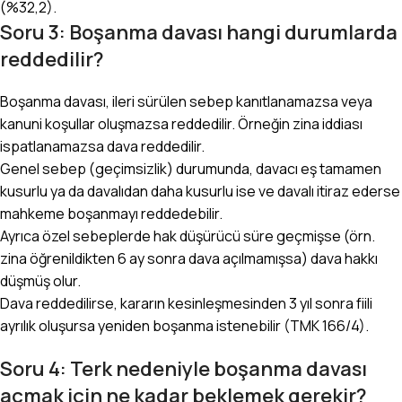
(%32,2).
Soru 3: Boşanma davası hangi durumlarda
reddedilir?
Boşanma davası, ileri sürülen sebep kanıtlanamazsa veya
kanuni koşullar oluşmazsa reddedilir. Örneğin zina iddiası
ispatlanamazsa dava reddedilir.
Genel sebep (geçimsizlik) durumunda, davacı eş tamamen
kusurlu ya da davalıdan daha kusurlu ise ve davalı itiraz ederse
mahkeme boşanmayı reddedebilir.
Ayrıca özel sebeplerde hak düşürücü süre geçmişse (örn.
zina öğrenildikten 6 ay sonra dava açılmamışsa) dava hakkı
düşmüş olur.
Dava reddedilirse, kararın kesinleşmesinden 3 yıl sonra fiili
ayrılık oluşursa yeniden boşanma istenebilir (TMK 166/4).
Soru 4: Terk nedeniyle boşanma davası
açmak için ne kadar beklemek gerekir?