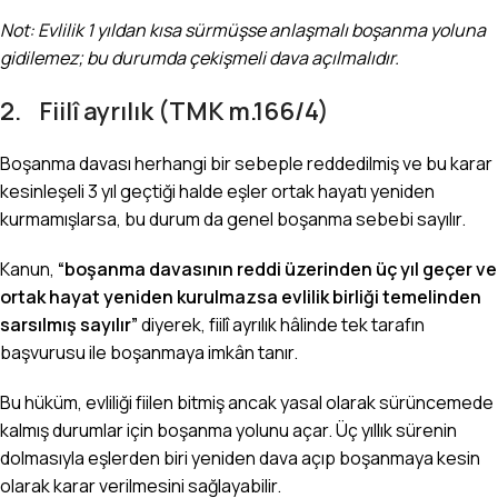
Not: Evlilik 1 yıldan kısa sürmüşse anlaşmalı boşanma yoluna
gidilemez; bu durumda çekişmeli dava açılmalıdır.
2. Fiilî ayrılık (TMK m.166/4)
Boşanma davası herhangi bir sebeple reddedilmiş ve bu karar
kesinleşeli 3 yıl geçtiği halde eşler ortak hayatı yeniden
kurmamışlarsa, bu durum da genel boşanma sebebi sayılır.
Kanun,
“boşanma davasının reddi üzerinden üç yıl geçer ve
ortak hayat yeniden kurulmazsa evlilik birliği temelinden
sarsılmış sayılır”
diyerek, fiilî ayrılık hâlinde tek tarafın
başvurusu ile boşanmaya imkân tanır.
Bu hüküm, evliliği fiilen bitmiş ancak yasal olarak sürüncemede
kalmış durumlar için boşanma yolunu açar. Üç yıllık sürenin
dolmasıyla eşlerden biri yeniden dava açıp boşanmaya kesin
olarak karar verilmesini sağlayabilir.