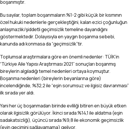
boşanmıştır.
Bu sayılar, toplam boşanmaların %1-2 gibi küçük bir kısmının
özel hukuki nedenlerle gerçekleştiğini, kalan ezici çoğunluğun
anlaşmazlık/şiddetli geçimsizlik temeline dayandığını
göstermektedir. Dolayısıyla en yaygın boşanma sebebi,
kanunda adı konmasa da “geçimsizlik”tir.
Toplumsal araştırmalara göre en önemli nedenler: TÜİK’in
“Türkiye Aile Yapısı Araştırması 2021” sonuçları boşanmış
bireylerin algıladığı temel nedenleri ortaya koymuştur.
Boşanma nedenleri (bireylerin beyanlarına göre)
incelendiğinde, %32,2 ile “eşin sorumsuz ve ilgisiz davranması”
ilk sırada yer aldı.
Yani her üç boşanmadan birinde evliliği bitiren en büyük etken
olarak ilgisizlik görülüyor. İkinci sırada %14,1 ile aldatma (eşin
sadakatsizliği), üçüncü sırada %9,8 ile ekonomik geçimsizlik
(evin geçimini sağlayamama) geliyor.