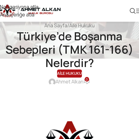
Navigasyona atla
Ana içeriğe atla
Ana Sayfa
Aile Hukuku
Türkiye’de Boşanma
Sebepleri (TMK 161-166)
Nelerdir?
AILE HUKUKU
0
Ahmet Alkan