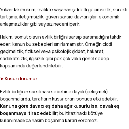
Yukarıdaki hüküm, evlilikte yaşanan şiddetli geçimsizlik, sürekli
tartışma, iletişimsizlik, güven sarsıcı davranışlar, ekonomik
anlaşmazlıklar gibi sayısız nedeni içerir.
Hakim, somut olayın evlilik birliğini sarsıp sarsmadığını takdir
eder; kanun bu sebepleri sınırlamamıştır. Örneğin ciddi
geçimsizlik, fiziksel veya psikolojik şiddet, hakaret,
sadakatsizlik, ilgisizlik gibi pek çok vaka genel sebep
kapsamında değerlendirilebilir.
➤
Kusur durumu:
Evlilik birliğinin sarsılması sebebine dayalı (çekişmeli)
boşanmalarda,
tarafların kusur oranı
sonuca etki edebilir.
Kanuna göre davacı eş daha ağır kusurlu ise, davalı eş
boşanmaya itiraz edebilir
; bu itiraz hakkı kötüye
kullanılmadıkça hakim boşanma kararı veremez.