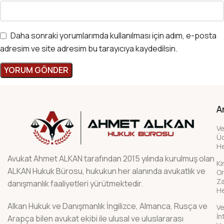
Daha sonraki yorumlarımda kullanılması için adım, e-posta
adresim ve site adresim bu tarayıcıya kaydedilsin.
A
Ve
Üc
H
Avukat Ahmet ALKAN tarafından 2015 yılında kurulmuş olan
Ki
ALKAN Hukuk Bürosu, hukukun her alanında avukatlık ve
Or
Z
danışmanlık faaliyetleri yürütmektedir.
H
Alkan Hukuk ve Danışmanlık İngilizce, Almanca, Rusça ve
Ve
İn
Arapça bilen avukat ekibi ile ulusal ve uluslararası