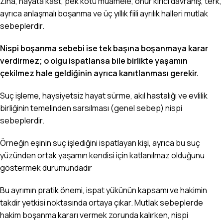
Zina, hayata kast, pek kötü muamele, onur kırıcı davranış, terk,
ayrıca anlaşmalı boşanma ve üç yıllık fiili ayrılık halleri mutlak
sebeplerdir.
Nispi boşanma sebebi ise tek başına boşanmaya karar
verdirmez; o olgu ispatlansa bile birlikte yaşamın
çekilmez hale geldiğinin ayrıca kanıtlanması gerekir.
Suç işleme, haysiyetsiz hayat sürme, akıl hastalığı ve evlilik
birliğinin temelinden sarsılması (genel sebep) nispi
sebeplerdir.
Örneğin eşinin suç işlediğini ispatlayan kişi, ayrıca bu suç
yüzünden ortak yaşamın kendisi için katlanılmaz olduğunu
göstermek durumundadır
Bu ayrımın pratik önemi, ispat yükünün kapsamı ve hakimin
takdir yetkisi noktasında ortaya çıkar. Mutlak sebeplerde
hakim boşanma kararı vermek zorunda kalırken, nispi