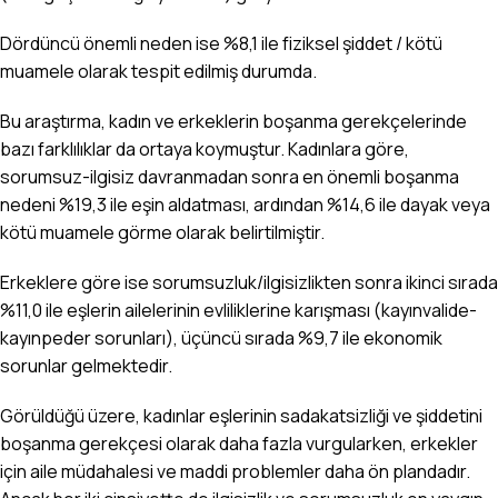
Dördüncü önemli neden ise %8,1 ile fiziksel şiddet / kötü
muamele olarak tespit edilmiş durumda.
Bu araştırma, kadın ve erkeklerin boşanma gerekçelerinde
bazı farklılıklar da ortaya koymuştur. Kadınlara göre,
sorumsuz-ilgisiz davranmadan sonra en önemli boşanma
nedeni %19,3 ile eşin aldatması, ardından %14,6 ile dayak veya
kötü muamele görme olarak belirtilmiştir.
Erkeklere göre ise sorumsuzluk/ilgisizlikten sonra ikinci sırada
%11,0 ile eşlerin ailelerinin evliliklerine karışması (kayınvalide-
kayınpeder sorunları), üçüncü sırada %9,7 ile ekonomik
sorunlar gelmektedir.
Görüldüğü üzere, kadınlar eşlerinin sadakatsizliği ve şiddetini
boşanma gerekçesi olarak daha fazla vurgularken, erkekler
için aile müdahalesi ve maddi problemler daha ön plandadır.