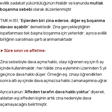
evlilik sadakat yükümlülüğünün ihlalidir ve kanunda
mutlak
boşanma sebebi
olarak düzenlenmiştir.
TMK m.161, “
Eşlerden biri zina ederse, diğer eş boşanma
davası açabilir
” demektedir. Zina gerçekleştiğinin
ispatlanması tek başına boşanma için yeterlidir; ayrıca evlilik
birliğinin sarsılması şartı aranmamaktadır
➤
Süre sınırı ve affetme:
Zina sebebiyle dava açma
hakkı, olayı öğrenen eş için 6 ay
içinde kullanılmalıdır; her hâlde zina eyleminin üzerinden 5 yıl
geçince dava hakkı düşer. Örneğin eş, zinayı öğrendikten
sonra altı ay içinde dava açmazsa hakkı zamanaşımına uğrar.
Ayrıca kanun “
Affeden tarafın dava hakkı yoktur
” diyerek,
aldatan eşi affeden kişinin artık zina nedeniyle dava
açamayacağını belirtmiştir.