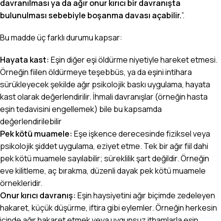
davranılması ya da ağır onur kırıcı bir davranışta
bulunulması sebebiyle boşanma davası açabilir.
”.
Bu madde üç farklı durumu kapsar:
Hayata kast:
Eşin diğer eşi öldürme niyetiyle hareket etmesi.
Örneğin fiilen öldürmeye teşebbüs, ya da eşini intihara
sürükleyecek şekilde ağır psikolojik baskı uygulama, hayata
kast olarak değerlendirilir. İhmali davranışlar (örneğin hasta
eşin tedavisini engellemek) bile bu kapsamda
değerlendirilebilir
Pek kötü muamele:
Eşe işkence derecesinde fiziksel veya
psikolojik şiddet uygulama, eziyet etme. Tek bir ağır fiil dahi
pek kötü muamele sayılabilir; süreklilik şart değildir. Örneğin
eve kilitleme, aç bırakma, düzenli dayak pek kötü muamele
örnekleridir.
Onur kırıcı davranış:
Eşin haysiyetini ağır biçimde zedeleyen
hakaret, küçük düşürme, iftira gibi eylemler. Örneğin herkesin
içinde ağır hakaret etmek veya uygunsuz ithamlarla eşin