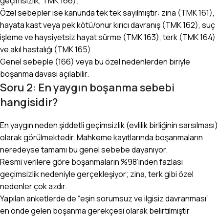
geçimsizlik, TMK 166).
Özel sebepler ise kanunda tek tek sayılmıştır: zina (TMK 161),
hayata kast veya pek kötü/onur kırıcı davranış (TMK 162), suç
işleme ve haysiyetsiz hayat sürme (TMK 163), terk (TMK 164)
ve akıl hastalığı (TMK 165).
Genel sebeple (166) veya bu özel nedenlerden biriyle
boşanma davası açılabilir.
Soru 2: En yaygın boşanma sebebi
hangisidir?
En yaygın neden şiddetli geçimsizlik (evlilik birliğinin sarsılması)
olarak görülmektedir. Mahkeme kayıtlarında boşanmaların
neredeyse tamamı bu genel sebebe dayanıyor.
Resmi verilere göre boşanmaların %98’inden fazlası
geçimsizlik nedeniyle gerçekleşiyor; zina, terk gibi özel
nedenler çok azdır.
Yapılan anketlerde de “eşin sorumsuz ve ilgisiz davranması”
en önde gelen boşanma gerekçesi olarak belirtilmiştir