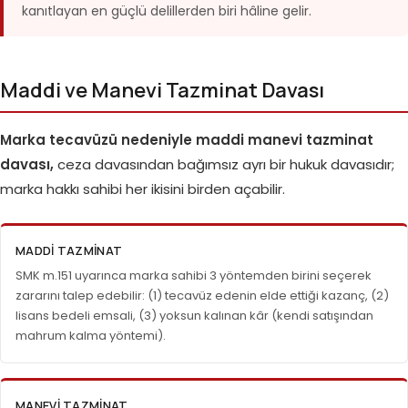
kanıtlayan en güçlü delillerden biri hâline gelir.
Maddi ve Manevi Tazminat Davası
Marka tecavüzü nedeniyle maddi manevi tazminat
davası,
ceza davasından bağımsız ayrı bir hukuk davasıdır;
marka hakkı sahibi her ikisini birden açabilir.
MADDI TAZMINAT
SMK m.151 uyarınca marka sahibi 3 yöntemden birini seçerek
zararını talep edebilir: (1) tecavüz edenin elde ettiği kazanç, (2)
lisans bedeli emsali, (3) yoksun kalınan kâr (kendi satışından
mahrum kalma yöntemi).
MANEVI TAZMINAT