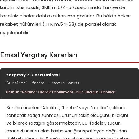
kuralın istisnasıdır; SMK m.6/4-5 kapsamında Türkiye’de
tescilsiz olsalar dahi özel koruma görürler. Bu hâlde haksız
rekabet hükümleri (TTK m.54-63) de paralel olarak
uygulanabilir.
Emsal Yargıtay Kararları
Yargıtay 7. Ceza Dairesi
“A Kalite” İfadesi — Kastın Kanıtı
Ürünün “Replika” Olarak Tanıtılması Failin Bildiğini Kanıtlar
Sanığın ürünleri “A kalite”, “birebir” veya “replika” şeklinde
tanıtarak satışa sunması, ürünün taklit olduğunu bildiğini
ve bilerek sattığını göstermektedir. Bu ifadeler, suçun
manevi unsuru olan kastın varlığını ispatlayan doğrudan
delil niteliğindedir. Sanığın “müşteriyi yanıltmadım, açıkça