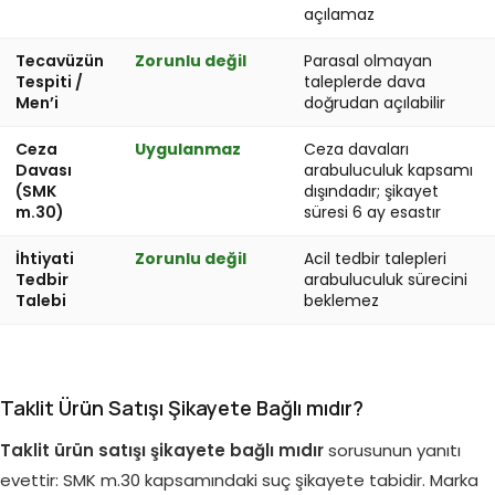
açılamaz
Tecavüzün
Zorunlu değil
Parasal olmayan
Tespiti /
taleplerde dava
Men’i
doğrudan açılabilir
Ceza
Uygulanmaz
Ceza davaları
Davası
arabuluculuk kapsamı
(SMK
dışındadır; şikayet
m.30)
süresi 6 ay esastır
İhtiyati
Zorunlu değil
Acil tedbir talepleri
Tedbir
arabuluculuk sürecini
Talebi
beklemez
Taklit Ürün Satışı Şikayete Bağlı mıdır?
Taklit ürün satışı şikayete bağlı mıdır
sorusunun yanıtı
evettir: SMK m.30 kapsamındaki suç şikayete tabidir. Marka