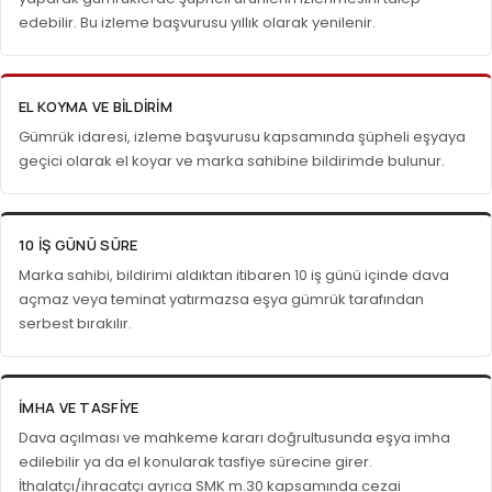
edebilir. Bu izleme başvurusu yıllık olarak yenilenir.
EL KOYMA VE BILDIRIM
Gümrük idaresi, izleme başvurusu kapsamında şüpheli eşyaya
geçici olarak el koyar ve marka sahibine bildirimde bulunur.
10 İŞ GÜNÜ SÜRE
Marka sahibi, bildirimi aldıktan itibaren 10 iş günü içinde dava
açmaz veya teminat yatırmazsa eşya gümrük tarafından
serbest bırakılır.
İMHA VE TASFIYE
Dava açılması ve mahkeme kararı doğrultusunda eşya imha
edilebilir ya da el konularak tasfiye sürecine girer.
İthalatçı/ihracatçı ayrıca SMK m.30 kapsamında cezai