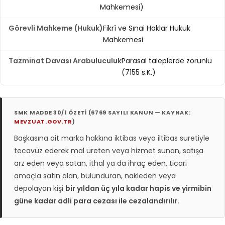
Mahkemesi)
Görevli Mahkeme (Hukuk)
Fikrî ve Sınai Haklar Hukuk
Mahkemesi
Tazminat Davası Arabuluculuk
Parasal taleplerde zorunlu
(7155 s.K.)
SMK MADDE 30/1 ÖZETI (6769 SAYILI KANUN — KAYNAK:
MEVZUAT.GOV.TR
)
Başkasına ait marka hakkına iktibas veya iltibas suretiyle
tecavüz ederek mal üreten veya hizmet sunan, satışa
arz eden veya satan, ithal ya da ihraç eden, ticari
amaçla satın alan, bulunduran, nakleden veya
depolayan kişi
bir yıldan üç yıla kadar hapis ve yirmibin
güne kadar adli para cezası ile cezalandırılır.