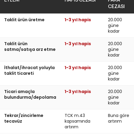
CEZASI
Taklit ürün üretme
1-3 yıl hapis
20.000
güne
kadar
Taklit ürün
1-3 yıl hapis
20.000
satma/satışa arz etme
güne
kadar
İthalat/ihracat yoluyla
1-3 yıl hapis
20.000
taklit ticareti
güne
kadar
Ticari amaçla
1-3 yıl hapis
20.000
bulundurma/depolama
güne
kadar
Tekrar/zincirleme
TCK m.43
Buna göre
tecavüz
kapsamında
artırım
artırım