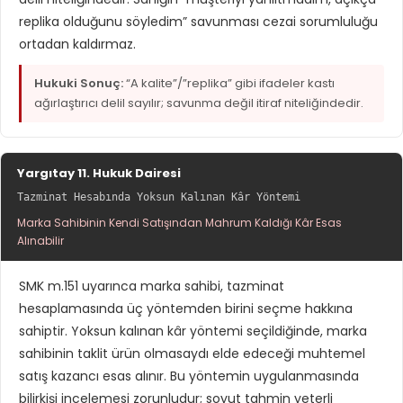
replika olduğunu söyledim” savunması cezai sorumluluğu
ortadan kaldırmaz.
Hukuki Sonuç:
“A kalite”/”replika” gibi ifadeler kastı
ağırlaştırıcı delil sayılır; savunma değil itiraf niteliğindedir.
Yargıtay 11. Hukuk Dairesi
Tazminat Hesabında Yoksun Kalınan Kâr Yöntemi
Marka Sahibinin Kendi Satışından Mahrum Kaldığı Kâr Esas
Alınabilir
SMK m.151 uyarınca marka sahibi, tazminat
hesaplamasında üç yöntemden birini seçme hakkına
sahiptir. Yoksun kalınan kâr yöntemi seçildiğinde, marka
sahibinin taklit ürün olmasaydı elde edeceği muhtemel
satış kazancı esas alınır. Bu yöntemin uygulanmasında
bilirkişi incelemesi zorunludur; soyut tahmin yeterli