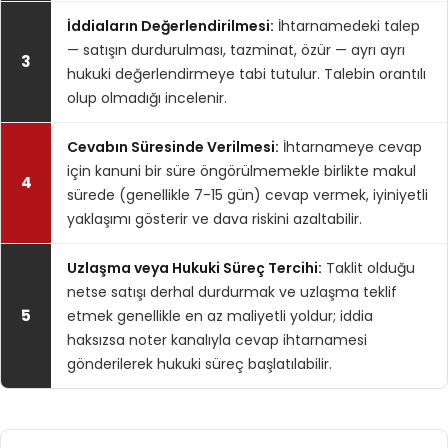
İddiaların Değerlendirilmesi:
İhtarnamedeki talep
— satışın durdurulması, tazminat, özür — ayrı ayrı
3
hukuki değerlendirmeye tabi tutulur. Talebin orantılı
olup olmadığı incelenir.
Cevabın Süresinde Verilmesi:
İhtarnameye cevap
için kanuni bir süre öngörülmemekle birlikte makul
4
sürede (genellikle 7-15 gün) cevap vermek, iyiniyetli
yaklaşımı gösterir ve dava riskini azaltabilir.
Uzlaşma veya Hukuki Süreç Tercihi:
Taklit olduğu
netse satışı derhal durdurmak ve uzlaşma teklif
5
etmek genellikle en az maliyetli yoldur; iddia
haksızsa noter kanalıyla cevap ihtarnamesi
gönderilerek hukuki süreç başlatılabilir.