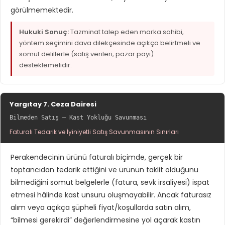
görülmemektedir.
Hukuki Sonuç:
Tazminat talep eden marka sahibi,
yöntem seçimini dava dilekçesinde açıkça belirtmeli ve
somut delillerle (satış verileri, pazar payı)
desteklemelidir.
Yargıtay 7. Ceza Dairesi
Bilmeden Satış — Kast Yokluğu Savunması
Faturalı Tedarik ve İyiniyetli Satış Savunmasının Sınırları
Perakendecinin ürünü faturalı biçimde, gerçek bir
toptancıdan tedarik ettiğini ve ürünün taklit olduğunu
bilmediğini somut belgelerle (fatura, sevk irsaliyesi) ispat
etmesi hâlinde kast unsuru oluşmayabilir. Ancak faturasız
alım veya açıkça şüpheli fiyat/koşullarda satın alım,
“bilmesi gerekirdi” değerlendirmesine yol açarak kastın