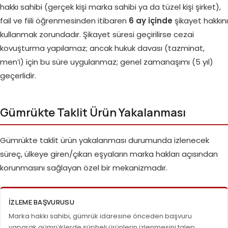
hakkı sahibi (gerçek kişi marka sahibi ya da tüzel kişi şirket),
fail ve fiili öğrenmesinden itibaren
6 ay içinde
şikayet hakkını
kullanmak zorundadır. Şikayet süresi geçirilirse cezai
kovuşturma yapılamaz; ancak hukuk davası (tazminat,
men’i) için bu süre uygulanmaz; genel zamanaşımı (5 yıl)
geçerlidir.
Gümrükte Taklit Ürün Yakalanması
Gümrükte taklit ürün yakalanması durumunda izlenecek
süreç, ülkeye giren/çıkan eşyaların marka hakları açısından
korunmasını sağlayan özel bir mekanizmadır.
İZLEME BAŞVURUSU
Marka hakkı sahibi, gümrük idaresine önceden başvuru
yaparak gümrüklerde şüpheli ürünlerin izlenmesini talep