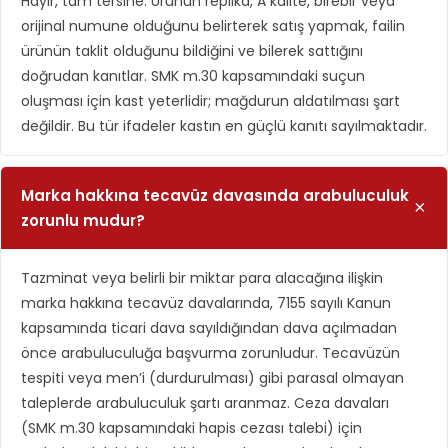
Hayır, tam tersine. Ürünün replika, A kalite, birebir veya
orijinal numune olduğunu belirterek satış yapmak, failin
ürünün taklit olduğunu bildiğini ve bilerek sattığını
doğrudan kanıtlar. SMK m.30 kapsamındaki suçun
oluşması için kast yeterlidir; mağdurun aldatılması şart
değildir. Bu tür ifadeler kastın en güçlü kanıtı sayılmaktadır.
Marka hakkına tecavüz davasında arabuluculuk
zorunlu mudur?
Tazminat veya belirli bir miktar para alacağına ilişkin
marka hakkına tecavüz davalarında, 7155 sayılı Kanun
kapsamında ticari dava sayıldığından dava açılmadan
önce arabuluculuğa başvurma zorunludur. Tecavüzün
tespiti veya men’i (durdurulması) gibi parasal olmayan
taleplerde arabuluculuk şartı aranmaz. Ceza davaları
(SMK m.30 kapsamındaki hapis cezası talebi) için