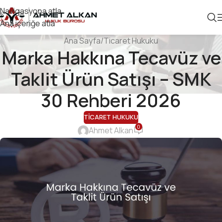
Navigasyona atla
Ana içeriğe atla
Ana Sayfa
Ticaret Hukuku
Marka Hakkına Tecavüz ve
Taklit Ürün Satışı – SMK
30 Rehberi 2026
TICARET HUKUKU
0
Ahmet Alkan