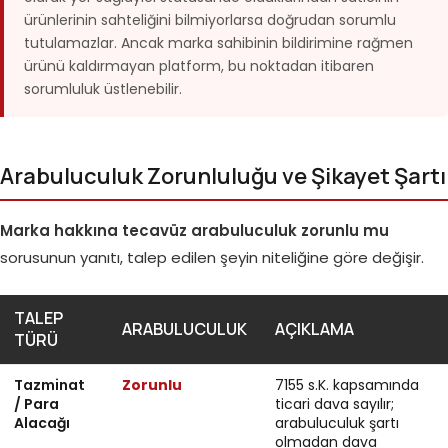
ürünlerinin sahteliğini bilmiyorlarsa doğrudan sorumlu
tutulamazlar. Ancak marka sahibinin bildirimine rağmen
ürünü kaldırmayan platform, bu noktadan itibaren
sorumluluk üstlenebilir.
Arabuluculuk Zorunluluğu ve Şikayet Şartı
Marka hakkına tecavüz arabuluculuk zorunlu mu
sorusunun yanıtı, talep edilen şeyin niteliğine göre değişir.
TALEP
ARABULUCULUK
AÇIKLAMA
TÜRÜ
Tazminat
Zorunlu
7155 s.K. kapsamında
/ Para
ticari dava sayılır;
Alacağı
arabuluculuk şartı
olmadan dava