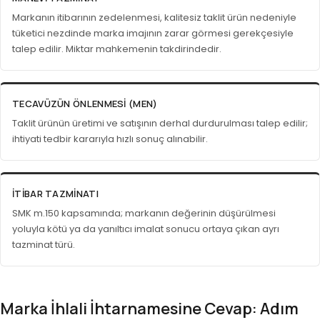
Markanın itibarının zedelenmesi, kalitesiz taklit ürün nedeniyle
tüketici nezdinde marka imajının zarar görmesi gerekçesiyle
talep edilir. Miktar mahkemenin takdirindedir.
TECAVÜZÜN ÖNLENMESI (MEN)
Taklit ürünün üretimi ve satışının derhal durdurulması talep edilir;
ihtiyati tedbir kararıyla hızlı sonuç alınabilir.
İTIBAR TAZMINATI
SMK m.150 kapsamında; markanın değerinin düşürülmesi
yoluyla kötü ya da yanıltıcı imalat sonucu ortaya çıkan ayrı
tazminat türü.
Marka İhlali İhtarnamesine Cevap: Adım