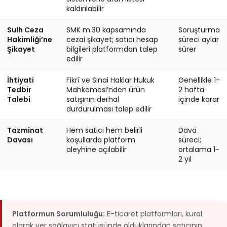
kaldırılabilir
Sulh Ceza
SMK m.30 kapsamında
Soruşturma
Hakimliği’ne
cezai şikayet; satıcı hesap
süreci aylar
Şikayet
bilgileri platformdan talep
sürer
edilir
İhtiyati
Fikrî ve Sınai Haklar Hukuk
Genellikle 1-
Tedbir
Mahkemesi’nden ürün
2 hafta
Talebi
satışının derhal
içinde karar
durdurulması talep edilir
Tazminat
Hem satıcı hem belirli
Dava
Davası
koşullarda platform
süreci;
aleyhine açılabilir
ortalama 1-
2 yıl
Platformun Sorumluluğu:
E-ticaret platformları, kural
olarak yer sağlayıcı statüsünde olduklarından satıcının