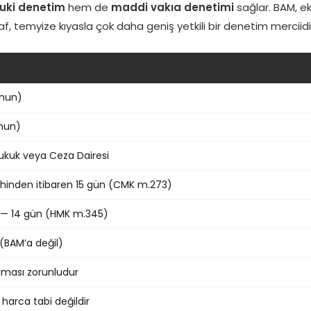
uki denetim
hem de
maddi vakıa denetimi
sağlar. BAM, e
f, temyize kıyasla çok daha geniş yetkili bir denetim merciidi
anun)
anun)
ukuk veya Ceza Dairesi
ihinden itibaren 15 gün (CMK m.273)
ta — 14 gün (HMK m.345)
(BAM’a değil)
ılması zorunludur
harca tabi değildir