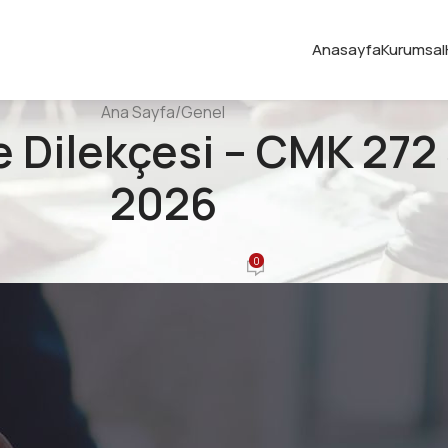
Anasayfa
Kurumsal
Ana Sayfa
Genel
e Dilekçesi – CMK 272
2026
GENEL
0
Yayınlayan
Ahmet Alkan