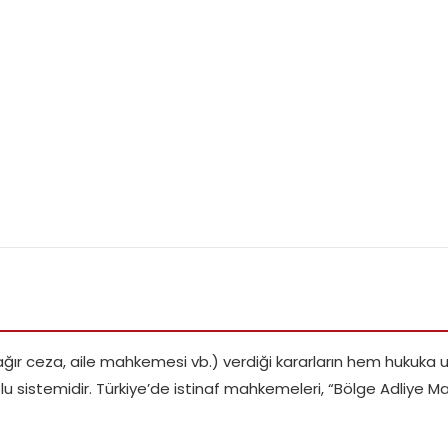
a, ağır ceza, aile mahkemesi vb.) verdiği kararların hem huku
stemidir. Türkiye’de istinaf mahkemeleri, “Bölge Adliye Mahk