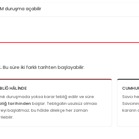
AM duruşma açabilir
.
Bu süre iki farklı tarihten başlayabilir:
BLIĞ HÂLINDE
CUMHUR
nık duruşmada yoksa karar tebliğ edilir ve süre
Savcı he
bliğ tarihinden
başlar. Tebligatın usulsüz olması
Savcının
reyi başlatmaz; bu hâlde dilekçe her zaman
kararın a
ilebilir.