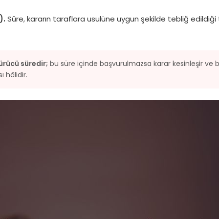
).
Süre, kararın taraflara usulüne uygun şekilde tebliğ edildiği 
ürücü süredir;
bu süre içinde başvurulmazsa karar kesinleşir ve 
 hâlidir.