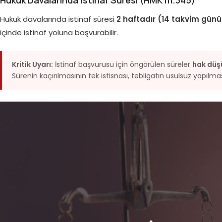
Hukuk davalarında istinaf süresi
2 haftadır (14 takvim günü
içinde istinaf yoluna başvurabilir.
Kritik Uyarı:
İstinaf başvurusu için öngörülen süreler
hak düş
Sürenin kaçırılmasının tek istisnası, tebligatın usulsüz yapılması