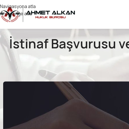
Navigasyona atla
Ana içeriğe atla
İstinaf Başvurusu v