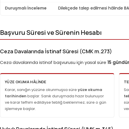
Duruşmalı İnceleme
Dilekçede talep edilmesi hâlinde B
Başvuru Süresi ve Sürenin Hesabı
Ceza Davalarında İstinaf Süresi (CMK m.273)
Ceza davalarında istinaf başvurusu için yasal süre
15 gündür
YÜZE OKUMA HÂLINDE
TE
Karar, sanığın yüzüne okunmuşsa süre
yüze okuma
Sa
tarihinden
başlar. Sanık duruşmada hazır bulunuyor
te
ve karar tefhim edildiyse tebliğ beklenmez; süre o gün
sü
işlemeye başlar.
ver
Hukuk Davalarında İstinaf Süresi (HMK m.345)