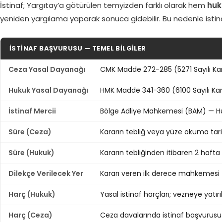
İstinaf; Yargıtay’a götürülen temyizden farklı olarak hem
huk
yeniden yargılama yaparak sonuca gidebilir. Bu nedenle istina
İSTINAF BAŞVURUSU — TEMEL BILGILER
Ceza Yasal Dayanağı
CMK Madde 272-285 (5271 Sayılı K
Hukuk Yasal Dayanağı
HMK Madde 341-360 (6100 Sayılı K
İstinaf Mercii
Bölge Adliye Mahkemesi (BAM) — H
Süre (Ceza)
Kararın tebliğ veya yüze okuma tar
Süre (Hukuk)
Kararın tebliğinden itibaren 2 haf
Dilekçe Verilecek Yer
Kararı veren ilk derece mahkemesi 
Harç (Hukuk)
Yasal istinaf harçları; vezneye yatır
Harç (Ceza)
Ceza davalarında istinaf başvurusu 