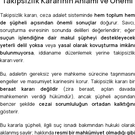
Takipsizlik Kararının Anlamı ve Önemi
Takipsizlik kararı, ceza adalet sisteminde
hem toplum he
de şüpheli açısından önemli sonuçlar
doğurur. Savcı
soruşturma evresinin sonunda delilleri değerlendirir; eğer
suçun işlendiğine dair makul şüpheyi destekleyecek
yeterli delil yoksa
veya
yasal olarak kovuşturma imkân
bulunmuyorsa
, iddianame düzenlemek yerine takipsizlik
kararı verir.
Bu, adaletin gereksiz yere mahkeme sürecine taşınmasını
engeller ve masumiyet karinesini korur. Takipsizlik kararı bir
beraat kararı değildir
(zira beraat, açılan davad
mahkemenin verdiği hükümdür), ancak şüpheli açısından
benzer şekilde
cezai sorumluluğun ortadan kalktığın
gösterir.
Bu kararla şüpheli, ilgili suç isnadı bakımından hukuki olarak
aklanmış sayılır; hakkında
resmi bir mahkûmiyet olmadığı gib