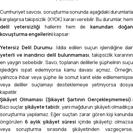
Cumhuriyet savcısı, soruşturma sonunda aşağıdaki durumlarla
karşılaşırsa takipsizlik (KYOK) kararı verebilir. Bu durumlar, hem
delil yetersizliği
hallerini hem de
kanundan doğa
kovuşturma engellerini
kapsar:
Yetersiz Delil Durumu:
İddia edilen suçun işlendiğine dai
yeterli ve inandırıcı delil bulunmaması
, takipsizlik kararını
en yaygın sebebidir. Savcı, toplanan delillerle şüphelinin suçu
işlediğini ispat edemiyorsa kamu davası açmaz. Örneğin,
yalnızca ihbar veya şüphe ile somut kanıt elde edilememişse
veya deliller suçlamayı desteklemeye yetmiyorsa dosya
kapatılır.
Şikâyet Olmaması (Şikayet Şartının Gerçekleşmemesi):
Bazı suçlar
şikâyete tabi
dir, yani mağdurun şikâyeti olmadıkç
soruşturma yapılamaz. Eğer suçtan zarar gören kişi kanunda
öngörülen
6 aylık şikâyet süresi
içinde şikâyetçi olmazs
veya soruşturma sırasında şikâyetinden vazgeçerse,