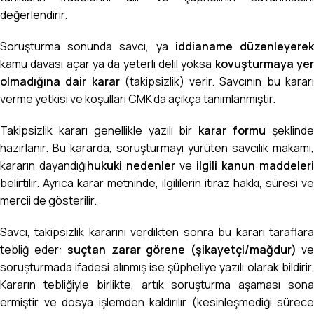
değerlendirir.
Soruşturma sonunda savcı, ya
iddianame düzenleyere
kamu davası
açar ya da yeterli delil yoksa
kovuşturmaya ye
olmadığına dair karar
(takipsizlik) verir. Savcının bu karar
verme yetkisi ve koşulları CMK’da açıkça tanımlanmıştır.
Takipsizlik kararı genellikle yazılı bir
karar formu
şeklind
hazırlanır. Bu kararda, soruşturmayı yürüten savcılık makamı,
kararın dayandığı
hukuki nedenler
ve
ilgili kanun maddeleri
belirtilir. Ayrıca karar metninde, ilgililerin itiraz hakkı, süresi ve
mercii de gösterilir.
Savcı, takipsizlik kararını verdikten sonra bu kararı taraflara
tebliğ eder:
suçtan zarar görene (şikayetçi/mağdur)
ve
soruşturmada ifadesi alınmış ise şüpheliye yazılı olarak bildirir.
Kararın tebliğiyle birlikte, artık soruşturma aşaması sona
ermiştir ve dosya işlemden kaldırılır (kesinleşmediği sürece