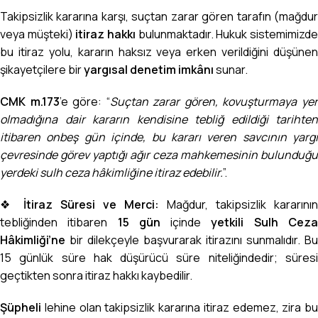
Takipsizlik kararına karşı, suçtan zarar gören tarafın (mağdur
veya müşteki)
itiraz hakkı
bulunmaktadır. Hukuk sistemimizd
bu itiraz yolu, kararın haksız veya erken verildiğini düşünen
şikayetçilere bir
yargısal denetim imkânı
sunar.
CMK m.173
’e göre: “
Suçtan zarar gören, kovuşturmaya ye
olmadığına dair kararın kendisine tebliğ edildiği tarihten
itibaren onbeş gün içinde, bu kararı veren savcının yargı
çevresinde görev yaptığı ağır ceza mahkemesinin bulunduğu
yerdeki sulh ceza hâkimliğine itiraz edebilir.
”.
❖
İtiraz Süresi ve Merci:
Mağdur, takipsizlik kararının
tebliğinden itibaren
15 gün
içinde
yetkili Sulh Cez
Hâkimliği’ne
bir dilekçeyle başvurarak itirazını sunmalıdır. Bu
15 günlük süre hak düşürücü süre niteliğindedir; süresi
geçtikten sonra itiraz hakkı kaybedilir.
Şüpheli
lehine olan takipsizlik kararına itiraz edemez, zira bu