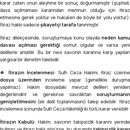
karar zaten onun aleyhine bir sonuç doğurmamıştır (şüpheli,
dava açılmaması kararından memnun olduğu için itiraz
etmesine gerek yoktur ve hukuken de böyle bir yolu yoktur).
İtiraz hakkı sadece
şikayetçi tarafa
tanınmıştır.
İtiraz dilekçesinde, soruşturmaya konu olayda
neden kam
davası açılması gerektiği
somut olgular ve varsa yeni
delillerle anlatılır. Bu bir nevi savcının kararına karşı yapılan
yargısal bir denetim talebidir.
❖
İtirazın İncelenmesi:
Sulh Ceza Hakimi, itiraz üzerine
dosya üzerinden
inceleme yapar (genellikle duruşm
yapılmaz). Hakim dosyadaki mevcut delilleri yeniden
değerlendirir ve gerekirse savcılıktan
soruşturmanın
genişletilmesini
(ek delil toplanmasını) talep edebilir. İtiraz
incelemesi sonunda Sulh Ceza Hâkimliği iki türlü karar verebilir:
İtirazın Kabulü:
Hakim, savcının takipsizlik kararını yerinde
bulmaz ve itirazı haklı görürse, bu durumda
takipsizlik kararı