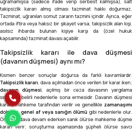
uğramamışsa (sadece ifade verip serbest kalmışsa), salt
takipsizlik kararı almış olması tazminat hakkı doğurmaz.
Tazminat, uğranılan somut zararın tazmini içindir. Ayrıca, eğer
ortada iftira veya haksız bir şikayet varsa, takipsizlik alan kişi,
asılsız ihbarda bulunan kişiye karşı da (özel hukuk
kapsamında) tazminat davası açabilir.
Takipsizlik kararı ile dava düşmesi
(davanın düşmesi) aynı mı?
Kısmen benzer sonuçlar doğursa da farklı kavramlardır.
Takipsizlik kararı
, dava açılmadan önce verilen bir karar iken;
davanın düşmesi
, açılmış bir ceza davasının yargılam
sırasında belirli nedenlerle sona ermesidir. Davanın düşmesi
kararı, mahkeme tarafından verilir ve genellikle
zamanaşımı
dolması, genel af veya sanığın ölümü
gibi nedenlerle olur.
Örneğin, dava devam ederken sanık ölürse mahkeme düşme
kararı verir; soruşturma aşamasında şüpheli ölürse savcı