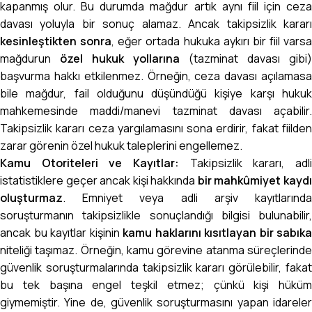
kapanmış olur. Bu durumda mağdur artık aynı fiil için ceza
davası yoluyla bir sonuç alamaz. Ancak takipsizlik kararı
kesinleştikten sonra
, eğer ortada hukuka aykırı bir fiil varsa
mağdurun
özel hukuk yollarına
(tazminat davası gibi)
başvurma hakkı etkilenmez. Örneğin, ceza davası açılamasa
bile mağdur, fail olduğunu düşündüğü kişiye karşı hukuk
mahkemesinde maddi/manevi tazminat davası açabilir.
Takipsizlik kararı ceza yargılamasını sona erdirir, fakat fiilden
zarar görenin özel hukuk taleplerini engellemez.
Kamu Otoriteleri ve Kayıtlar:
Takipsizlik kararı, adli
istatistiklere geçer ancak kişi hakkında
bir mahkûmiyet kayd
oluşturmaz
. Emniyet veya adli arşiv kayıtlarında
soruşturmanın takipsizlikle sonuçlandığı bilgisi bulunabilir,
ancak bu kayıtlar kişinin
kamu haklarını kısıtlayan bir sabıka
niteliği taşımaz. Örneğin, kamu görevine atanma süreçlerinde
güvenlik soruşturmalarında takipsizlik kararı görülebilir, fakat
bu tek başına engel teşkil etmez; çünkü kişi hüküm
giymemiştir. Yine de, güvenlik soruşturmasını yapan idareler