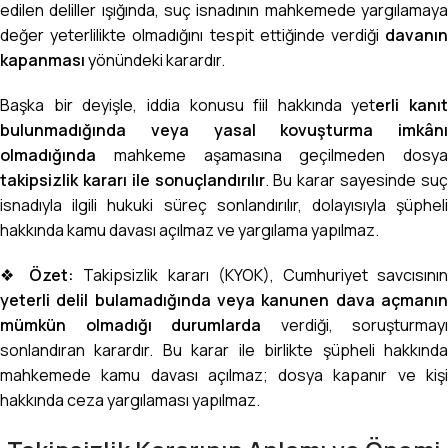
edilen deliller ışığında, suç isnadının mahkemede yargılamaya
değer yeterlilikte olmadığını tespit ettiğinde verdiği
davanın
kapanması
yönündeki karardır.
Başka bir deyişle, iddia konusu fiil hakkında yet
erli kanıt
bulunmadığında veya yasal kovuşturma imkânı
olmadığında
mahkeme aşamasına geçilmeden dosya
takipsizlik kararı ile sonuçlandırılır
. Bu karar sayesinde su
isnadıyla ilgili hukuki süreç sonlandırılır, dolayısıyla şüpheli
hakkında kamu davası açılmaz ve yargılama yapılmaz.
❖
Özet:
Takipsizlik kararı (KYOK), Cumhuriyet savcısını
yeterli delil bulamadığında veya kanunen dava açmanın
mümkün olmadığı durumlarda
verdiği, soruşturmayı
sonlandıran karardır. Bu karar ile birlikte şüpheli hakkında
mahkemede kamu davası açılmaz; dosya kapanır ve kişi
hakkında ceza yargılaması yapılmaz.