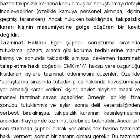
bazen takipsizlik kararına konu olmuş bir soruşturmayı detaylı
inceleyebilirler (özellikle kamuya personel alımında, kişinin
geçmişi taranırken). Ancak hukuken bakıldığında,
takipsizlik
kararı kişinin masumiyetine gölge düşüren bir kayıt
değildir.
Tazminat Hakları:
Eğer şüpheli, soruşturma sırasınd
tutuklama, gözaltı, arama gibi
koruma tedbirlerine
maruz
kalmış ve sonunda takipsizlik almışsa, devletten
tazminat
talep etme hakkı
doğabilir. CMK m.141, haksız yere özgürlüğü
kısıtlanan kişilere tazminat ödenmesini düzenler. Özellikle
“soruşturma sırasında tutuklanıp da hakkında kovuşturmaya
yer olmadığı kararı verilen” kişiler, devlet aleyhine maddi ve
manevi tazminat davası açabilirler. Örneğin, bir kişi iftira
sonucu tutuklanmış ve aylar sonra delil yetersizliğinden
serbest bırakılmışsa, takipsizlik kararının kesinleşmesinin
ardından
3 ay içinde
tazminat talebinde bulunabilir. Ancak sırf
soruşturmada şüpheli olarak yer almak tek başına tazminat
hakkı vermez; somut bir zararın olması gerekir. Bu tazminat