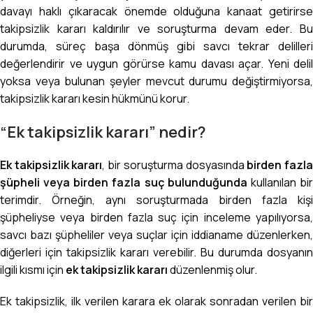
davayı haklı çıkaracak önemde olduğuna kanaat getirirse
takipsizlik kararı kaldırılır ve soruşturma devam eder. Bu
durumda, süreç başa dönmüş gibi savcı tekrar delilleri
değerlendirir ve uygun görürse kamu davası açar. Yeni delil
yoksa veya bulunan şeyler mevcut durumu değiştirmiyorsa,
takipsizlik kararı kesin hükmünü korur.
“Ek takipsizlik kararı” nedir?
Ek takipsizlik kararı
, bir soruşturma dosyasında
birden fazl
şüpheli veya birden fazla suç bulunduğunda
kullanılan bi
terimdir. Örneğin, aynı soruşturmada birden fazla kişi
şüpheliyse veya birden fazla suç için inceleme yapılıyorsa,
savcı bazı şüpheliler veya suçlar için iddianame düzenlerken,
diğerleri için takipsizlik kararı verebilir. Bu durumda dosyanın
ilgili kısmı için
ek takipsizlik kararı
düzenlenmiş olur.
Ek takipsizlik, ilk verilen karara ek olarak sonradan verilen bir