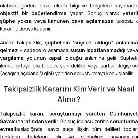
olabileceğinden, savcı eldeki bilgi ve belgelere dayanarak
objektif bir değerlendirme
yapar. Sonuç olarak
yeterl
şüphe yoksa veya kanunen dava açılamazsa
takipsizli
kararı ile dosya kapanır.
Ancak
takipsizlik, şüphelinin “suçsuz olduğu” anlamın
gelmez
– sadece o aşamada
suçun ispatlanamadığı
vey
yargılama yolunun kapalı olduğu
anlamına gelir. Şüpheli,
ileride ortaya çıkabilecek yeni deliller veya şartlar değişirse
(aşağıda açıklandığı gibi) yeniden soruşturmaya konu olabilir.
Takipsizlik Kararını Kim Verir ve Nasıl
Alınır?
Takipsizlik kararı, soruşturmayı yürüten Cumhuriyet
Savcısı tarafından verilir.
Bir suç iddiası üzerine
soruşturm
evresi
başladığında, savcı suça ilişkin tüm delilleri toplar,
tanıkların ifadelerini alır ve şüphelinin savunmasını