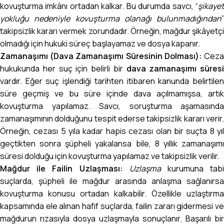
kovuşturma imkânı ortadan kalkar. Bu durumda savcı, “
şikayet
yokluğu nedeniyle kovuşturma olanağı bulunmadığından
”
takipsizlik kararı vermek zorundadır. Örneğin, mağdur şikâyetçi
olmadığı için hukuki süreç başlayamaz ve dosya kapanır.
Zamanaşımı (Dava Zamanaşımı Süresinin Dolması):
Cez
hukukunda her suç için belirli bir
dava zamanaşımı süresi
vardır. Eğer suç işlendiği tarihten itibaren kanunda belirtilen
süre geçmiş ve bu süre içinde dava açılmamışsa, artık
kovuşturma yapılamaz. Savcı, soruşturma aşamasında
zamanaşımının dolduğunu tespit ederse takipsizlik kararı verir.
Örneğin, cezası 5 yıla kadar hapis cezası olan bir suçta 8 yıl
geçtikten sonra şüpheli yakalansa bile, 8 yıllık zamanaşımı
süresi dolduğu için kovuşturma yapılamaz ve takipsizlik verilir.
Mağdur ile Failin Uzlaşması:
Uzlaşma
kurumuna tab
suçlarda, şüpheli ile mağdur arasında anlaşma sağlanırsa
kovuşturma konusu ortadan kalkabilir. Özellikle uzlaştırma
kapsamında ele alınan hafif suçlarda, failin zararı gidermesi ve
mağdurun rızasıyla dosya uzlaşmayla sonuçlanır. Başarılı bir