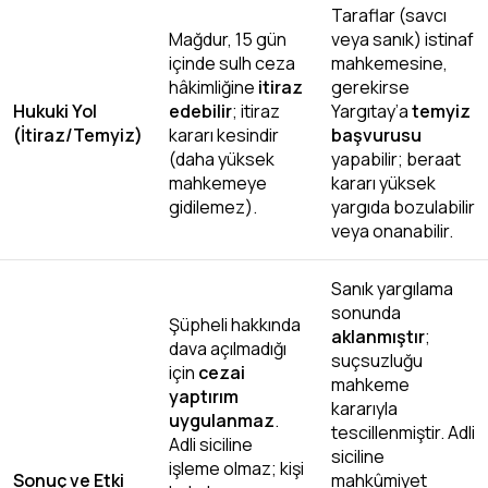
Taraflar (savcı
Mağdur, 15 gün
veya sanık) istinaf
içinde sulh ceza
mahkemesine,
hâkimliğine
itiraz
gerekirse
Hukuki Yol
edebilir
; itiraz
Yargıtay’a
temyiz
(İtiraz/Temyiz)
kararı kesindir
başvurusu
(daha yüksek
yapabilir; beraat
mahkemeye
kararı yüksek
gidilemez).
yargıda bozulabilir
veya onanabilir.
Sanık yargılama
sonunda
Şüpheli hakkında
aklanmıştır
;
dava açılmadığı
suçsuzluğu
için
cezai
mahkeme
yaptırım
kararıyla
uygulanmaz
.
tescillenmiştir. Adli
Adli siciline
siciline
işleme olmaz; kişi
Sonuç ve Etki
mahkûmiyet