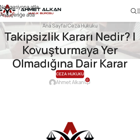
Navigasyona atla
Ana içeriğe atla
Ana Sayfa
Ceza Hukuku
Takipsizlik Kararı Nedir? |
Kovuşturmaya Yer
Olmadığına Dair Karar
CEZA HUKUKU
0
Ahmet Alkan