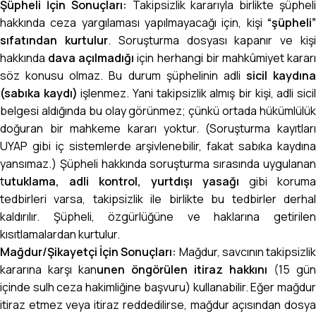
Şüpheli İçin Sonuçları:
Takipsizlik kararıyla birlikte şüphel
hakkında ceza yargılaması yapılmayacağı için, kişi
“şüpheli”
sıfatından kurtulur
. Soruşturma dosyası kapanır ve kiş
hakkında
dava açılmadığı
için herhangi bir mahkûmiyet karar
söz konusu olmaz. Bu durum şüphelinin adli
sicil kaydına
(sabıka kaydı)
işlenmez. Yani takipsizlik almış bir kişi, adli sici
belgesi aldığında bu olay görünmez; çünkü ortada hükümlülük
doğuran bir mahkeme kararı yoktur. (Soruşturma kayıtları
UYAP gibi iç sistemlerde arşivlenebilir, fakat sabıka kaydına
yansımaz.) Şüpheli hakkında soruşturma sırasında uygulanan
t
utuklama, adli kontrol, yurtdışı yasağı
gibi koruma
tedbirleri varsa, takipsizlik ile birlikte bu tedbirler derhal
kaldırılır. Şüpheli, özgürlüğüne ve haklarına getirilen
kısıtlamalardan kurtulur.
Mağdur/Şikayetçi İçin Sonuçları:
Mağdur, savcının takipsizli
kararına karşı kan
unen öngörülen itiraz hakkını
(15 gün
içinde sulh ceza hakimliğine başvuru) kullanabilir. Eğer mağdur
itiraz etmez veya itiraz reddedilirse, mağdur açısından dosya