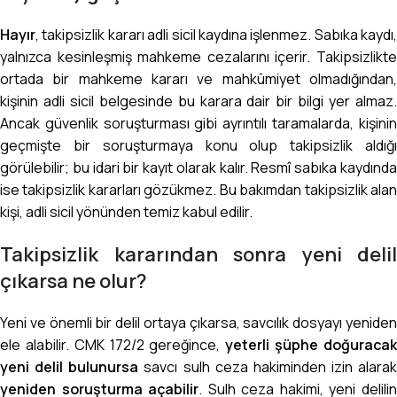
Hayır
, takipsizlik kararı adli sicil kaydına işlenmez. Sabıka kaydı,
yalnızca kesinleşmiş mahkeme cezalarını içerir. Takipsizlikte
ortada bir mahkeme kararı ve mahkûmiyet olmadığından,
kişinin adli sicil belgesinde bu karara dair bir bilgi yer almaz.
Ancak güvenlik soruşturması gibi ayrıntılı taramalarda, kişinin
geçmişte bir soruşturmaya konu olup takipsizlik aldığı
görülebilir; bu idari bir kayıt olarak kalır. Resmî sabıka kaydında
ise takipsizlik kararları gözükmez. Bu bakımdan takipsizlik alan
kişi, adli sicil yönünden temiz kabul edilir.
Takipsizlik kararından sonra yeni delil
çıkarsa ne olur?
Yeni ve önemli bir delil ortaya çıkarsa, savcılık dosyayı yeniden
ele alabilir. CMK 172/2 gereğince,
yeterli şüphe doğuraca
yeni delil bulunursa
savcı sulh ceza hakiminden izin alarak
yeniden soruşturma açabilir
. Sulh ceza hakimi, yeni delili