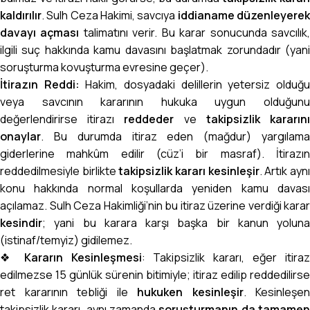
kaldırılır
. Sulh Ceza Hakimi, savcıya
iddianame düzenleyere
davayı açması
talimatını verir. Bu karar sonucunda savcılık
ilgili suç hakkında kamu davasını başlatmak zorundadır (yani
soruşturma kovuşturma evresine geçer).
İtirazın Reddi:
Hakim, dosyadaki delillerin yetersiz olduğ
veya savcının kararının hukuka uygun olduğunu
değerlendirirse itirazı
reddeder
ve
takipsizlik kararın
onaylar
. Bu durumda itiraz eden (mağdur) yargılama
giderlerine mahkûm edilir (cüz’i bir masraf). İtirazın
reddedilmesiyle birlikte
takipsizlik kararı kesinleşir
. Artık ayn
konu hakkında normal koşullarda yeniden kamu davası
açılamaz.
Sulh Ceza Hakimliği
’nin bu itiraz üzerine verdiği karar
kesindir
; yani bu karara karşı başka bir kanun yoluna
(istinaf/temyiz) gidilemez.
❖
Kararın Kesinleşmesi
: Takipsizlik kararı, eğer itira
edilmezse 15 günlük sürenin bitimiyle; itiraz edilip reddedilirse
ret kararının tebliği ile
hukuken kesinleşir
. Kesinleşen
takipsizlik kararı, aynı zamanda
soruşturmanın da tamame