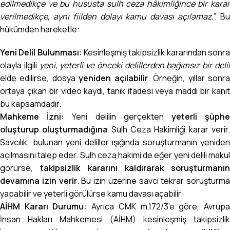
edilmedikçe ve bu hususta sulh ceza hâkimliğince bir karar
verilmedikçe, aynı fiilden dolayı kamu davası açılamaz.
”. B
hükümden hareketle:
Yeni Delil Bulunması:
Kesinleşmiş takipsizlik kararından sonr
olayla ilgili
yeni, yeterli ve önceki delillerden bağımsız bir deli
elde edilirse, dosya
yeniden açılabilir
. Örneğin, yıllar sonr
ortaya çıkan bir video kaydı, tanık ifadesi veya maddi bir kanıt
bu kapsamdadır.
Mahkeme İzni:
Yeni delilin gerçekten
yeterli şüph
oluşturup oluşturmadığına
Sulh Ceza Hakimliği karar verir
Savcılık, bulunan yeni deliller ışığında soruşturmanın yeniden
açılmasını talep eder. Sulh ceza hakimi de eğer yeni delili makul
görürse,
takipsizlik kararını kaldırarak soruşturmanın
devamına izin verir
. Bu izin üzerine savcı tekrar soruşturma
yapabilir ve yeterli görülürse kamu davası açabilir.
AİHM Kararı Durumu:
Ayrıca CMK m.172/3’e göre, Avrup
İnsan Hakları Mahkemesi (AİHM) kesinleşmiş takipsizlik