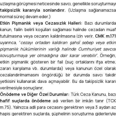
uzlaşma görüşmesi neticesinde savcı, genellikle soruşturmayı
takipsizlik kararıyla sonlandırır
. (Uzlaşma sağlanamazsa
normal süreç devam eder.)
Etkin Pişmanlık veya Cezasızlık Halleri:
Bazı durumlard
kanun, failin belirli koşulları sağlaması halinde cezadan muaf
tutulmasına veya cezanın kaldırılmasına izin verir.
CMK m.17
uyarınca, “
cezayı ortadan kaldıran şahsî sebep veya etki
pişmanlık hükümlerinin varlığı halinde Cumhuriyet savcısı
kovuşturmaya yer olmadığına dair karar verebilir
”. Örneğin
etkin pişmanlık gösteren bir fail (suç ortaklarını ifşa etme,
zararı karşılama vb. durumlarda) veya kanunun özel olarak
cezalandırılmamasını öngördüğü bir durumda savcı takdir
yetkisini kullanarak dava açmayabilir. Bu da takipsizlik kararı
verilmesiyle sonuçlanır.
Önödeme ve Diğer Özel Durumlar:
Türk Ceza Kanunu
, bazı
hafif suçlarda önödeme
adı verilen bir imkân tanır (TCK
m.75). Yalnızca adli para cezasını gerektiren veya 3 aydan az
hapis gerektiren suçlarda, şüphelinin soruşturma giderleriyle