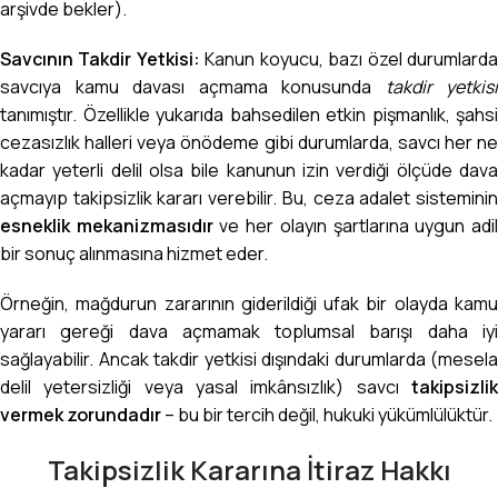
arşivde bekler).
Savcının Takdir Yetkisi:
Kanun koyucu, bazı özel durumlard
savcıya kamu davası açmama konusunda
takdir yetkisi
tanımıştır. Özellikle yukarıda bahsedilen etkin pişmanlık, şahsi
cezasızlık halleri veya önödeme gibi durumlarda, savcı her ne
kadar yeterli delil olsa bile kanunun izin verdiği ölçüde dava
açmayıp takipsizlik kararı verebilir. Bu, ceza adalet sisteminin
esneklik mekanizmasıdır
ve her olayın şartlarına uygun adi
bir sonuç alınmasına hizmet eder.
Örneğin, mağdurun zararının giderildiği ufak bir olayda kamu
yararı gereği dava açmamak toplumsal barışı daha iyi
sağlayabilir. Ancak takdir yetkisi dışındaki durumlarda (mesela
delil yetersizliği veya yasal imkânsızlık) savcı
takipsizlik
vermek zorundadır
– bu bir tercih değil, hukuki yükümlülüktür.
Takipsizlik Kararına İtiraz Hakkı