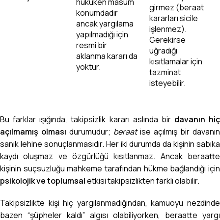
hukuken masum
girmez (beraat
konumdadır
kararları sicile
ancak yargılama
işlenmez).
yapılmadığı için
Gerekirse
resmi bir
uğradığı
aklanma kararı da
kısıtlamalar için
yoktur.
tazminat
isteyebilir.
Bu farklar ışığında, takipsizlik kararı aslında bir
davanın hiç
açılmamış olması
durumudur;
beraat
ise açılmış bir davanın
sanık lehine sonuçlanmasıdır. Her iki durumda da kişinin sabıka
kaydı oluşmaz ve özgürlüğü kısıtlanmaz. Ancak beraatte
kişinin suçsuzluğu mahkeme tarafından hükme bağlandığı için
psikolojik ve toplumsal
etkisi takipsizlikten farklı olabilir.
Takipsizlikte kişi hiç yargılanmadığından, kamuoyu nezdinde
bazen “şüpheler kaldı” algısı olabiliyorken, beraatte yargı