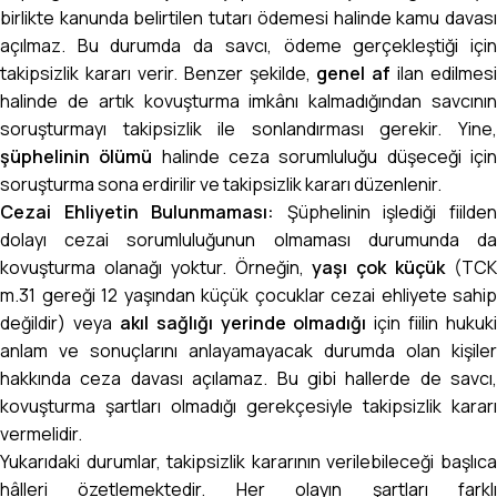
birlikte kanunda belirtilen tutarı ödemesi halinde kamu davası
açılmaz. Bu durumda da savcı, ödeme gerçekleştiği için
takipsizlik kararı verir. Benzer şekilde,
genel af
ilan edilmesi
halinde de artık kovuşturma imkânı kalmadığından savcının
soruşturmayı takipsizlik ile sonlandırması gerekir. Yine,
şüphelinin ölümü
halinde ceza sorumluluğu düşeceği içi
soruşturma sona erdirilir ve takipsizlik kararı düzenlenir.
Cezai Ehliyetin Bulunmaması:
Şüphelinin işlediği fiilde
dolayı cezai sorumluluğunun olmaması durumunda da
kovuşturma olanağı yoktur. Örneğin,
yaşı çok küçük
(TC
m.31 gereği 12 yaşından küçük çocuklar cezai ehliyete sahip
değildir) veya
akıl sağlığı yerinde olmadığı
için fiilin hukuki
anlam ve sonuçlarını anlayamayacak durumda olan kişiler
hakkında ceza davası açılamaz. Bu gibi hallerde de savcı,
kovuşturma şartları olmadığı gerekçesiyle takipsizlik kararı
vermelidir.
Yukarıdaki durumlar, takipsizlik kararının verilebileceği başlıca
hâlleri özetlemektedir. Her olayın şartları farklı