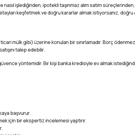
ilde nasıl işlediğinden, ipotekli taşınmaz alım satım süreçlerinde
 detayları keşfetmek ve doğru kararlar almak istiyorsanız, doğru
 ticari mülk gibi) üzerine konulan bir sınırlamadır. Borç ödenme
tışını talep edebilir.
l güvence yöntemidir. Bir kişi banka kredisiyle ev almak istediğin
nkaya başvurur.
k için bir ekspertiz incelemesi yaptırır.
r.