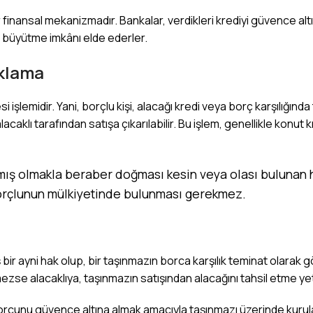
 finansal mekanizmadır. Bankalar, verdikleri krediyi güvence altı
i büyütme imkânı elde ederler.
ıklama
 işlemidir. Yani, borçlu kişi, alacağı kredi veya borç karşılığınd
aklı tarafından satışa çıkarılabilir. Bu işlem, genellikle konut kre
 olmakla beraber doğması kesin veya olası bulunan h
 borçlunun mülkiyetinde bulunması gerekmez.
r ayni hak olup, bir taşınmazın borca karşılık teminat olarak gö
mezse alacaklıya, taşınmazın satışından alacağını tahsil etme yetk
orcunu güvence altına almak amacıyla taşınmazı üzerinde kurulan s