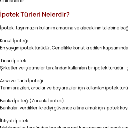
sınıflandırılır.
İpotek Türleri Nelerdir?
İpotek, taşınmazın kullanım amacına ve alacaklının talebine bağlı 
Konut İpoteği
En yaygın ipotek türüdür. Genellikle konut kredileri kapsamın
Ticari İpotek
Şirketler ve işletmeler tarafından kullanılan bir ipotek türüdür.
Arsa ve Tarla İpoteği
Tarım arazileri, arsalar ve boş araziler için kullanılan ipotek türü
Banka İpoteği (Zorunlu İpotek)
Bankalar, verdikleri krediyi güvence altına almak için ipotek ko
İhtiyati İpotek
Mahkemeler tarafından borçlunun mal kaçırmasını önlemek amacı