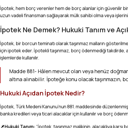
İpotek, hem borç verenler hem de borç alanlar için güvenilir bir
uzun vadeli finansman sağlayarak mülk sahibi olma veya işlerin
İpotek Ne Demek? Hukuki Tanım ve Aç
İpotek, bir borcun teminatı olarak taşınmaz malların gösterilmesi
için ipotek eder. İpotekli taşınmaz, borç ödenmediği takdirde, alac
işlemlerde kullanılır.
Madde 881- Hâlen mevcut olan veya henüz doğmamış
altına alınabilir. İpoteğe konu olacak taşınmazın,
Hukuki Açıdan İpotek Nedir?
İpotek,
Türk Medeni Kanunu
’nun 881. maddesinde düzenlenmiş bi
banka kredileri veya ticari alacaklar için kullanılır ve borç öden
📌Hukuki Tanım:
“İpotek, taşınmaz malikinin, alacaklıya karşı b