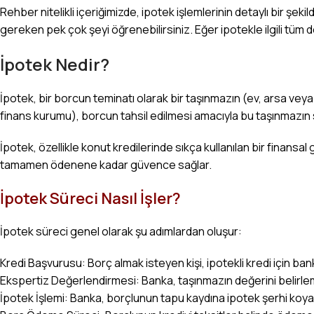
Rehber nitelikli içeriğimizde, ipotek işlemlerinin detaylı bir şek
gereken pek çok şeyi öğrenebilirsiniz. Eğer ipotekle ilgili tüm
İpotek Nedir?
İpotek, bir borcun teminatı olarak bir taşınmazın (ev, arsa veya
finans kurumu), borcun tahsil edilmesi amacıyla bu taşınmazın sa
İpotek, özellikle konut kredilerinde sıkça kullanılan bir finansa
tamamen ödenene kadar güvence sağlar.
İpotek Süreci Nasıl İşler?
İpotek süreci genel olarak şu adımlardan oluşur:
Kredi Başvurusu: Borç almak isteyen kişi, ipotekli kredi için ba
Ekspertiz Değerlendirmesi: Banka, taşınmazın değerini belirleme
İpotek İşlemi: Banka, borçlunun tapu kaydına ipotek şerhi koya