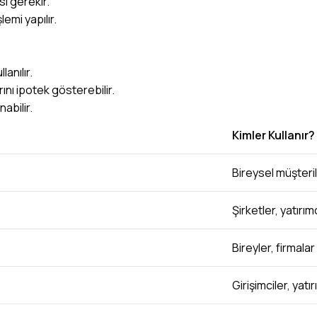
i gerekir.
emi yapılır.
anılır.
rını ipotek gösterebilir.
nabilir.
Kimler Kullanır?
Bireysel müşteri
Şirketler, yatırım
Bireyler, firmalar
Girişimciler, yatır