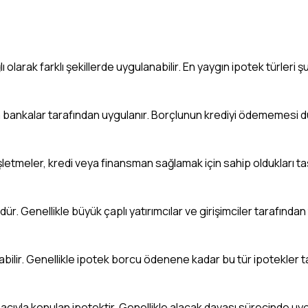
olarak farklı şekillerde uygulanabilir. En yaygın ipotek türleri şu
da bankalar tarafından uygulanır. Borçlunun krediyi ödememesi 
 İşletmeler, kredi veya finansman sağlamak için sahip oldukları ta
dür. Genellikle büyük çaplı yatırımcılar ve girişimciler tarafından t
yabilir. Genellikle ipotek borcu ödenene kadar bu tür ipotekler t
yla konulan ipotektir. Genellikle alacak davası sürecinde uyg