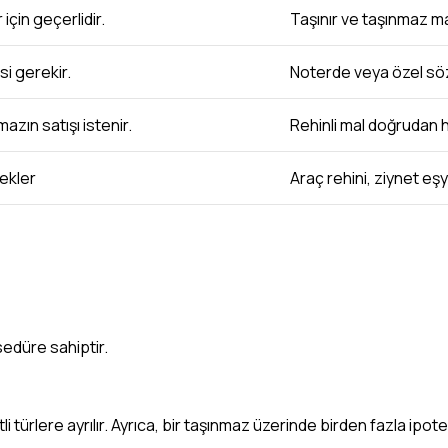
çin geçerlidir.
Taşınır ve taşınmaz mal
i gerekir.
Noterde veya özel sözl
ın satışı istenir.
Rehinli mal doğrudan h
tekler
Araç rehini, ziynet eşy
sedüre sahiptir.
tli türlere ayrılır. Ayrıca, bir taşınmaz üzerinde birden fazla ipo