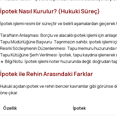
İpotek Nasıl Kurulur? (Hukuki Süreç)
İpotek işlemi resmi bir süreçtir ve belirli aşamalardan geçerek t
Tarafların Anlaşması: Borçlu ve alacaklı ipotek işlemi için anlaşır
Tapu Müdürlüğüne Başvuru: Taşınmazın sahibi, ipotek işlemi i
Resmi Sözleşmenin Düzenlenmesi: Tapu memuru huzurunda res
Tapu Kütüğüne Şerh Verilmesi: İpotek, tapu kaydına işlenerek 
🔹 Bilgi Notu: İpotek işlemi noter huzurunda değil, doğrudan ta
İpotek ile Rehin Arasındaki Farklar
Hukuki açıdan ipotek ve rehin benzer kavramlar gibi görünse de fa
öne çıkar.
Özellik
İpotek