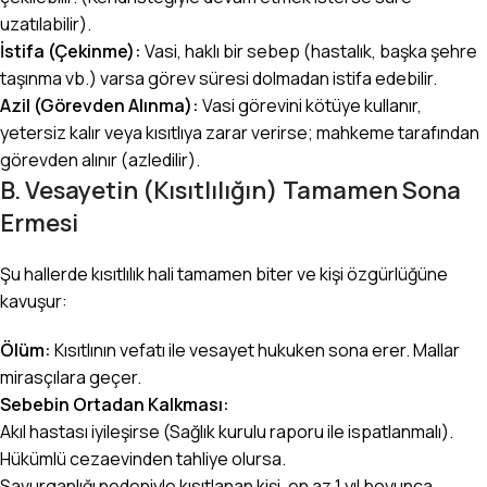
uzatılabilir).
İstifa (Çekinme):
Vasi, haklı bir sebep (hastalık, başka şehre
taşınma vb.) varsa görev süresi dolmadan istifa edebilir.
Azil (Görevden Alınma):
Vasi görevini kötüye kullanır,
yetersiz kalır veya kısıtlıya zarar verirse; mahkeme tarafından
görevden alınır (azledilir).
B. Vesayetin (Kısıtlılığın) Tamamen Sona
Ermesi
Şu hallerde kısıtlılık hali tamamen biter ve kişi özgürlüğüne
kavuşur:
Ölüm:
Kısıtlının vefatı ile vesayet hukuken sona erer. Mallar
mirasçılara geçer.
Sebebin Ortadan Kalkması:
Akıl hastası iyileşirse (Sağlık kurulu raporu ile ispatlanmalı).
Hükümlü cezaevinden tahliye olursa.
Savurganlığı nedeniyle kısıtlanan kişi, en az 1 yıl boyunca