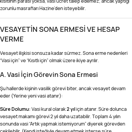
kısıtlının parası yoksa, vasi ücret talep edemez; ancak yaptığı
zorunlu masrafları Hazine’den isteyebilir.
VESAYETİN SONA ERMESİ VE HESAP
VERME
Vesayet ilişkisi sonsuza kadar sürmez. Sona erme nedenleri
“Vasi için” ve “Kısıtlı için” olmak üzere ikiye ayrılır.
A. Vasi İçin Görevin Sona Ermesi
Şu hallerde kişinin vasilik görevi biter, ancak vesayet devam
eder (Yerine yeni vasi atanır):
Süre Dolumu:
Vasi kural olarak
2 yıl
için atanır. Süre dolunca
vesayet makamı görevi 2 yıl daha uzatabilir. Toplam 4 yılın
sonunda vasi “Artık yapmak istemiyorum” diyerek görevden
çekilebilir. (Kendi isteğiyle devam etmek isterse süre