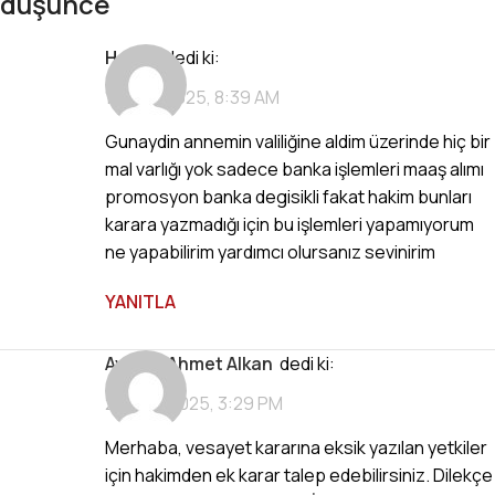
düşünce
Halise
dedi ki:
12 Mart 2025, 8:39 AM
Gunaydin annemin valiliğine aldim üzerinde hiç bir
mal varlığı yok sadece banka işlemleri maaş alımı
promosyon banka degisikli fakat hakim bunları
karara yazmadığı için bu işlemleri yapamıyorum
ne yapabilirim yardımcı olursanız sevinirim
YANITLA
Avukat Ahmet Alkan
dedi ki:
20 Mart 2025, 3:29 PM
Merhaba, vesayet kararına eksik yazılan yetkiler
için hakimden ek karar talep edebilirsiniz. Dilekçe