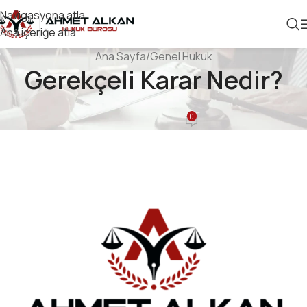
Navigasyona atla
Ana içeriğe atla
Ana Sayfa
Genel Hukuk
Gerekçeli Karar Nedir?
GENEL HUKUK
0
Ahmet Alkan