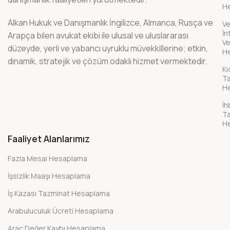
H
Alkan Hukuk ve Danışmanlık İngilizce, Almanca, Rusça ve
Ve
İn
Arapça bilen avukat ekibi ile ulusal ve uluslararası
Ve
düzeyde, yerli ve yabancı uyruklu müvekkillerine; etkin,
H
dinamik, stratejik ve çözüm odaklı hizmet vermektedir.
K
Ta
H
İh
Ta
H
Faaliyet Alanlarımız
Fazla Mesai Hesaplama
İşsizlik Maaşı Hesaplama
İş Kazası Tazminat Hesaplama
Arabuluculuk Ücreti Hesaplama
Araç Değer Kaybı Hesaplama