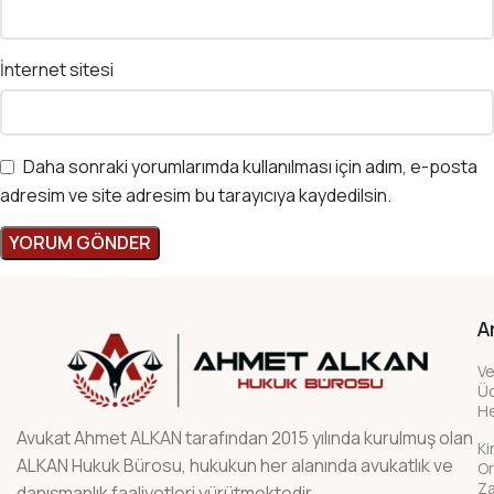
İnternet sitesi
Daha sonraki yorumlarımda kullanılması için adım, e-posta
adresim ve site adresim bu tarayıcıya kaydedilsin.
A
Ve
Üc
H
Avukat Ahmet ALKAN tarafından 2015 yılında kurulmuş olan
Ki
ALKAN Hukuk Bürosu, hukukun her alanında avukatlık ve
Or
Z
danışmanlık faaliyetleri yürütmektedir.