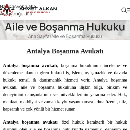
Navigasyona atla
Ana içeriğe atla
Aile ve Boşanma Hukuku
Ana Sayfa
Aile ve Boşanma Hukuku
Antalya Boşanma Avukatı
Antalya boşanma avukatı
, boşanma hukukunun inceleme ve
düzenleme alanına giren hukuki iş, işlem, uyuşmazlık ve davada
hukuki temsil & danışmanlık hizmeti verir. Antalya boşanma
avukatı, aile ve boşanma hukukuna ilişkin bilgi, birikim ve
deneyimini danışanlarının ve müvekkillerinin yararına eder. Hak,
menfaat, maddiyat ve zaman kaybı yaşanmaması adına özenli, titiz,
kapsamlı ve çok yönlü bir hizmet sunar.
Antalya boşanma avukatı
, özel hukuk karakterli bir hukuk
disiplini olan aile ve boşanma hukukunda uzmanlık, deneyim ve