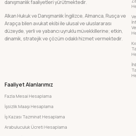
Z
danışmanlık faaliyetleri yürütmektedir.
H
Alkan Hukuk ve Danışmanlık İngilizce, Almanca, Rusça ve
Ve
İn
Arapça bilen avukat ekibi ile ulusal ve uluslararası
Ve
düzeyde, yerli ve yabancı uyruklu müvekkillerine; etkin,
H
dinamik, stratejik ve çözüm odaklı hizmet vermektedir.
K
Ta
H
İh
Ta
H
Faaliyet Alanlarımız
Fazla Mesai Hesaplama
İşsizlik Maaşı Hesaplama
İş Kazası Tazminat Hesaplama
Arabuluculuk Ücreti Hesaplama