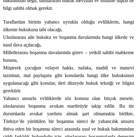
bakımından değil, uluslararası hukuk mevzuatı ve usulüne ilişkin de
bilgi sahibi olmak gerekir.
Taraflardan birinin yabancı uyruklu olduğu evliliklerin, hangi
ülkenin hukukuna tabi olacağı,
Uluslararası aile hukuku ve boşanma davalarında hangi ülkede ve
nasıl dava açılacağı,
Milletlerarası boşanma davalarında görev – yetkili sahibi mahkeme
hususu,
Müşterek çocuğun velayet hakkı, nafaka, maddi ve manevi
tazminat, mal paylaşımı gibi konularda hangi ülke hukukunun
uygulanacağı gibi konular, ileri düzeyde hukuk tekniği ve bilgisi
gerektirir.
Yabancı unsurlu evliliklerde söz konusu olan birçok mesele,
uluslararası boşanma avukatı marifetiyle takip edilir. Bu tür
durumlarda avukat yardımı almak şart olmamakla birlikte,
Türkiye’de yürütülen bir boşanma süreci ile yabancılık unsuru
ihtiva eden bir boşanma süreci arasında usul ve hukuk bakımından
ciddi farklılık bulunduğu için, uluslararası boşanmalarda deneyim