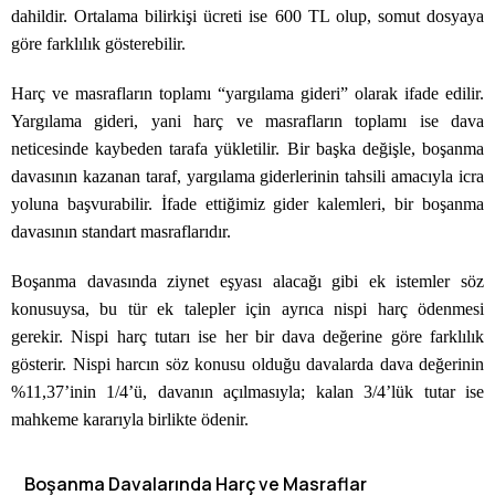
dahildir. Ortalama bilirkişi ücreti ise 600 TL olup, somut dosyaya
göre farklılık gösterebilir.
Harç ve masrafların toplamı “yargılama gideri” olarak ifade edilir.
Yargılama gideri, yani harç ve masrafların toplamı ise dava
neticesinde kaybeden tarafa yükletilir. Bir başka değişle, boşanma
davasının kazanan taraf, yargılama giderlerinin tahsili amacıyla icra
yoluna başvurabilir. İfade ettiğimiz gider kalemleri, bir boşanma
davasının standart masraflarıdır.
Boşanma davasında ziynet eşyası alacağı gibi ek istemler söz
konusuysa, bu tür ek talepler için ayrıca nispi harç ödenmesi
gerekir. Nispi harç tutarı ise her bir dava değerine göre farklılık
gösterir. Nispi harcın söz konusu olduğu davalarda dava değerinin
%11,37’inin 1/4’ü, davanın açılmasıyla; kalan 3/4’lük tutar ise
mahkeme kararıyla birlikte ödenir.
Boşanma Davalarında Harç ve Masraflar