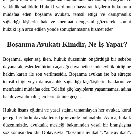
yetkinlik sahibidir. Hukuki yardımına başvuran kişilerin hukukunu
müdafaa eden boşanma avukatı, temsil ettiği ve danışmanlık
sağladığı kişilerin hak ve menfaat dengesini gözeterek, somut
hukuki işin arzu edilen yönde sonuçlanmasına hizmet eder.
Boşanma Avukatı Kimdir, Ne İş Yapar?
Boşanma, eşler sağ iken, hukuk düzeninin öngördüğü bir sebebe
dayanarak, eşlerden birinin açacağı dava neticesinde evlilik birliğine
hakim kararı ile son verilmesidir. Boşanma avukatı ise bu süreçte
temsil ettiği veya danışmanlık sağladığı kişi/kişilerin haklarını ve
menfaatini müdafaa eder. Telafisi güç kayıpların yaşanmaması adına
hatalı veya ihmali işlemlerin önüne geçer.
Hukuk lisans eğitimi ve yasal stajını tamamlayan her avukat, kural
gereği her türlü davada temsil görevinde bulunabilir. Ayrıca, hukuk
düzenimizde, avukatlık mesleği bakımından yasal bir branşlaşma
söz konusu değildir. Dolayısıyla, “boşanma avukatı”, “aile avukatı”,